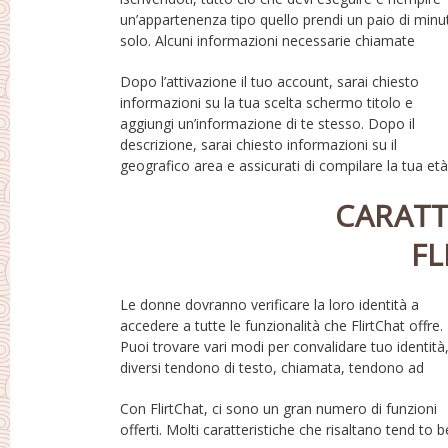
un’appartenenza tipo quello prendi un paio di minut
essere consegnato a il email. Dovrai fare clic s
solo. Alcuni informazioni necessarie chiamate
Dopo l’attivazione il tuo account, sarai chiesto
attuale assortment plus sesso. The final component
informazioni su la tua scelta schermo titolo e
is how you will need per caricare un recente
aggiungi un’informazione di te stesso. Dopo il
disponibile profilo foto di te stesso. Quando fatto,
descrizione, sarai chiesto informazioni su il
potrai immediatamente cerca quel utente potresti
geografico area e assicurati di compilare la tua età
CARATT
FL
Le donne dovranno verificare la loro identità a
essere di garantendo i loro carta. Una volta
accedere a tutte le funzionalità che FlirtChat offre.
completato, una conferma codice sarà data
Puoi trovare vari modi per convalidare tuo identità
consentire loro di ottenere uno gratuit
diversi tendono di testo, chiamata, tendono ad
Con FlirtChat, ci sono un gran numero di funzioni
basic flirt, e-mails, user diaries, videos, forum della
offerti. Molti caratteristiche che risaltano tend to b