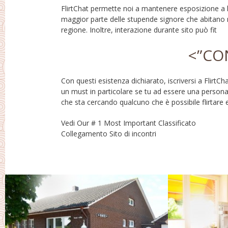
FlirtChat permette noi a mantenere esposizione a 
intorno a chiunque orario da troverai bacheche! â
maggior parte delle stupende signore che abitano
regione. Inoltre, interazione durante sito può fit
<”CO
Con questi esistenza dichiarato, iscriversi a FlirtCh
parlare con. Dovresti preoccuparti di sicurezz
un must in particolare se tu ad essere una person
protezione perché FlirtChat prende queste cos
che sta cercando qualcuno che è possibile flirtare 
Vedi Our # 1 Most Important Classificato
Collegamento Sito di incontri