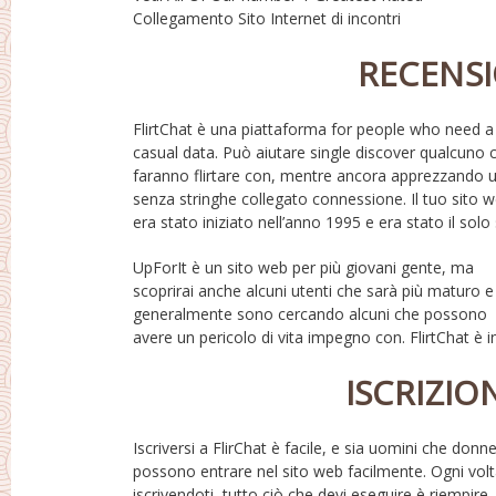
Collegamento Sito Internet di incontri
RECENSI
FlirtChat è una piattaforma for people who need a
web che forniscono appuntamenti online allora.
casual data. Può aiutare single discover qualcuno 
Questi includono rivelando il loro unico con UpFor
faranno flirtare con, mentre ancora apprezzando 
Questo semplicemente assicura che hai sostitui
senza stringhe collegato connessione. Il tuo sito 
era stato iniziato nell’anno 1995 e era stato il solo s
UpForIt è un sito web per più giovani gente, ma
realtà un popolare sito di incontri in Nord America e le
scoprirai anche alcuni utenti che sarà più maturo e
donne possono entrare nel sito gratuitamente. Per i
generalmente sono cercando alcuni che possono
maschi, devono acquistare un abbonamento prima
avere un pericolo di vita impegno con. FlirtChat è i
ISCRIZIO
Iscriversi a FlirChat è facile, e sia uomini che donn
tendono a essere il e-mail, password, grande data d
possono entrare nel sito web facilmente. Ogni vol
nascita, area, così come come sesso. Dopo ave
iscrivendoti, tutto ciò che devi eseguire è riempire
completato il design, un internet verifica link dovrebbe