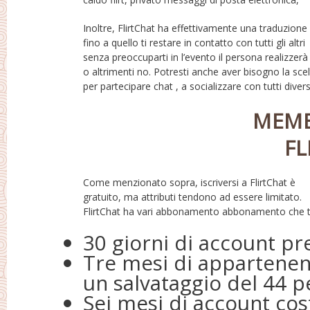
Inoltre, FlirtChat ha effettivamente una traduzione
membri sul sito web. In case you are also schhful to
fino a quello ti restare in contatto con tutti gli altri
hit a interview, puoi vai alla Galleria e speed il loro
senza preoccuparti in l’evento il persona realizzerà
particolare profilo foto più caldo o forse no. È
o altrimenti no. Potresti anche aver bisogno la sce
aggiunta un buon modo per te stesso per trovare 
per partecipare chat , a socializzare con tutti diver
MEMB
FL
Come menzionato sopra, iscriversi a FlirtChat è
possa eventualmente ottenere. Proprio qui è il costo
gratuito, ma attributi tendono ad essere limitato.
del il loro account quindi risparmi sui costi forse
FlirtChat ha vari abbonamento abbonamento che tu
30 giorni di account pre
Tre mesi di appartenenz
un salvataggio del 44 
Sei mesi di account cos