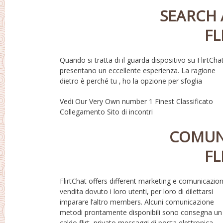
SEARCH 
FL
Quando si tratta di il guarda dispositivo su FlirtChat
predicato su le tue preferenze . Molti ricerca filtr
presentano un eccellente esperienza. La ragione
includono reattività di questo utente, invecchiare,
dietro è perché tu ‚ ho la opzione per sfoglia
Vedi Our Very Own number 1 Finest Classificato
Collegamento Sito di incontri
COMUN
FL
FlirtChat offers different marketing e comunicazion
nonché come consegna veloce sms. Avrai anche
vendita dovuto i loro utenti, per loro di dilettarsi
possibilità solo Flirtcast quello ti aiuterà recapitare
imparare l’altro members. Alcuni comunicazione
comunicazioni a molti persone tutto in una volta.
metodi prontamente disponibili sono consegna un
caldo flirt, privato messaggi di posta elettronica,