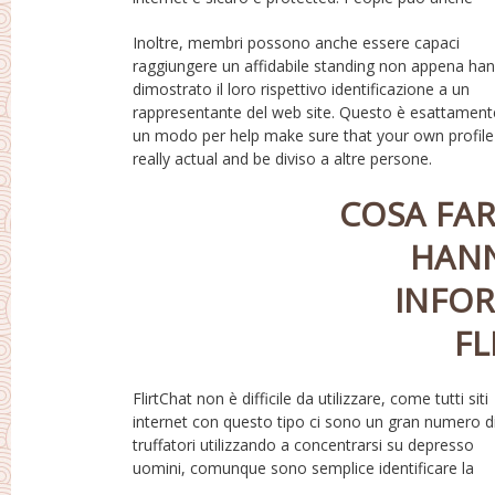
Inoltre, membri possono anche essere capaci
Finalmente, c’è una cassaforte impostazione quello
raggiungere un affidabile standing non appena ha
può ti permetto di entrare in contatto con i mem
dimostrato il loro rispettivo identificazione a un
chi basta un affidabile stato. If you’re additional un
rappresentante del web site. Questo è esattament
utente pagante, allora hai la scelta di prevenir
un modo per help make sure that your own profile 
really actual and be diviso a altre persone.
COSA FAR
HANN
INFOR
FL
FlirtChat non è difficile da utilizzare, come tutti siti
maggior parte la quantità di tempo. Ho avuto risultati
internet con questo tipo ci sono un gran numero d
e organizzato un appuntamento con un divertent
truffatori utilizzando a concentrarsi su depresso
uomini, comunque sono semplice identificare la