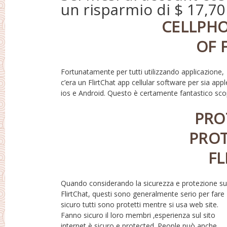
un risparmio di $ 17,70
CELLPH
OF 
Fortunatamente per tutti utilizzando applicazione,
perché tu avere accesso a l ‚applicazione ovunque
c’era un FlirtChat app cellular software per sia appl
potresti essere. Tutte le funzionalità sul 
ios e Android. Questo è certamente fantastico sc
PRO
PROT
FL
Quando considerando la sicurezza e protezione su
segnalare qualsiasi inaccettabile di persone sul sito
FlirtChat, questi sono generalmente serio per fare
internet. Dopo further exam, if person segnalato is
sicuro tutti sono protetti mentre si usa web site.
effettivamente provato che lui / lei ha violato
Fanno sicuro il loro membri ‚esperienza sul sito
internet è sicuro e protected. People può anche