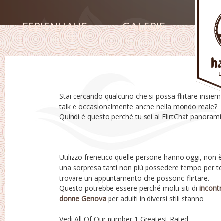
FERIENHAUS
GALERIE
Stai cercando qualcuno che si possa flirtare insiem
Bene, allora è probabile che sei fortunato perché 
talk e occasionalmente anche nella mondo reale?
andando essere scrivere di qualunque cosa devi
Quindi è questo perché tu sei al FlirtChat panoram
Utilizzo frenetico quelle persone hanno oggi, non 
una sorpresa tanti non più possedere tempo per t
trovare un appuntamento che possono flirtare.
Questo potrebbe essere perché molti siti di
incontr
donne Genova
per adulti in diversi stili stanno
Vedi All Of Our number 1 Greatest Rated