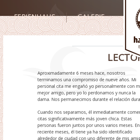
FERIENHAUS
GALERIE
LECTO
Aproximadamente 6 meses hace, nosotros
los próximos cuatro décadas, antes resentimiento
terminamos una compromiso de nueve años. Mi
cargado todo relación debido a su infidelidad.
personal cita me engañó yo personalmente con m
Realmente podría ya no amar a este hombre. Él trat
mejor amigo, pero yo lo perdonamos y nunca la
dama. Nos permanecimos durante el relación dur
Cuando nos separamos, él inmediatamente come
usted personalmente es: Es el rebote relación
citas significativamente más joven chica. Estas
comprobar, o sería inicial niña ser la rebote? Lo
personas fueron juntos por unos varios meses. En
nuevo nuevo girl vive en pueblo, y ella ella misma
reciente meses, él tiene ya ha sido identificado
simplemente restante una compromiso de ocho
alrededor de ciudad con uno diferente de mis ami
años. Ella es algunos años mayor de él, y yo tam