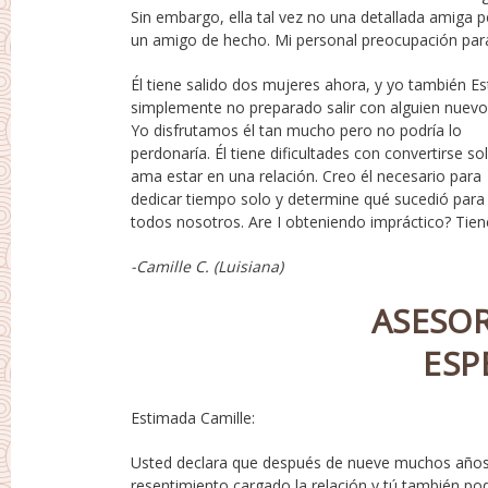
Sin embargo, ella tal vez no una detallada amiga pero
un amigo de hecho. Mi personal preocupación par
Él tiene salido dos mujeres ahora, y yo también E
chico cambió para siempre? Nosotros sin emba
simplemente no preparado salir con alguien nuevo
preocupado por él, y yo también preocupado por él y
Yo disfrutamos él tan mucho pero no podría lo
Quería respuestas para personal tranquilidad.
perdonaría. Él tiene dificultades con convertirse so
Cualquier persona con experiencia con rebotes 
ama estar en una relación. Creo él necesario para
largo plazo conexiones y rupturas asegúrese de
dedicar tiempo solo y determine qué sucedió para
todos nosotros. Are I obteniendo impráctico? Tien
-Camille C. (Luisiana)
ASESO
ESP
Estimada Camille:
Usted declara que después de nueve muchos años
nueve décadas juntos, esto es comprensible. En l
resentimiento cargado la relación y tú también pod
de analizar cuál de sus más recientes femeni