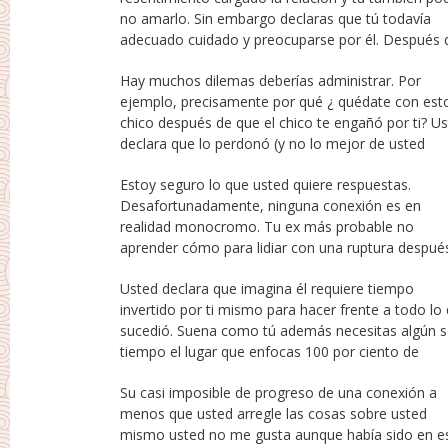
no amarlo. Sin embargo declaras que tú todavía
aventuras es un rebote unión, es mejor ejercer poder
adecuado cuidado y preocuparse por él. Después 
Hay muchos dilemas deberías administrar. Por
amigo), pero suena como {podría|puede|podría
ejemplo, precisamente por qué ¿ quédate con est
potencialmente|no {no olvídate de. Perdonar 
chico después de que el chico te engañó por ti? U
olvidar son dos totalmente diferentes situaciones 
declara que lo perdonó (y no lo mejor de usted
Estoy seguro lo que usted quiere respuestas.
de nueve años y también en busca de inmediato
Desafortunadamente, ninguna conexión es en
satisfacción ayudar a aliviar el dolor. Habiendo dicho
realidad monocromo. Tu ex ​​más probable no
aprender cómo para lidiar con una ruptura despué
Usted declara que imagina él requiere tiempo
energía en ti mismo y no él. Mi información es usted
invertido por ti mismo para hacer frente a todo lo
preparar una agradable mujeres fin de seman
sucedió. Suena como tú además necesitas algún s
tomar hacia arriba un pasatiempo usualmente diji
tiempo el lugar que enfocas 100 por ciento de
Su casi imposible de progreso de una conexión a
améndelo en fb, terminar operar por su hogar,
menos que usted arregle las cosas sobre usted
informar todos sus amigos que no me gusta a notar
mismo usted no me gusta aunque había sido en e