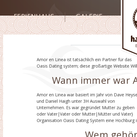
FERIENHAUS
GALERIE
Amor en Linea ist tatsächlich ein Partner für das
Erlaubnis der Spanisch sprechenden Liebessuchende
Oasis Dating system; diese großartige Website Wil
Wann immer war A
Amor en Linea war basiert im Jahr von Dave Heys
Bezug auf Bauen Dating Markt für Latinos. Ei
und Daniel Haigh unter 3H Auswahl von
registrierte Geschäft in den USA und eine mit am
Unternehmen. Es war gegründet Mutter zu geben
schnellsten wachsenden Startups in der
oder Vater|Vater oder Mutter|Mütter und Vater}
Vergangenheit. Diese Internet-Dating Programm
Organisation Oasis Dating System eine Hochburg 
Wem gehört