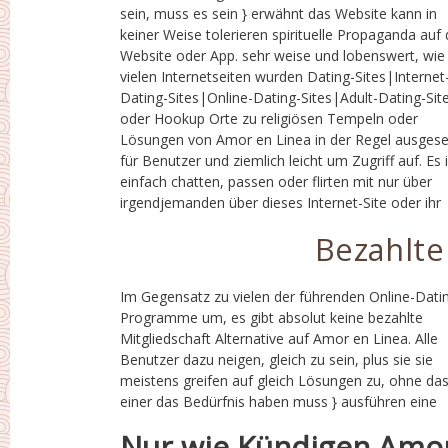
sein, muss es sein } erwähnt das Website kann in
zu sein, gezwungen zu sein, Erfahrungen zu
keiner Weise tolerieren spirituelle Propaganda auf 
lesen|durchlaufen|durchlaufen} dieser Art 
Website oder App. sehr weise und lobenswert, wie
unbequem {Anzeigen|Anzeigen|
vielen Internetseiten wurden Dating-Sites|Internet
{}|auftauchen|erscheinen} in der Anzeigebildschirm
Dating-Sites|Online-Dating-Sites|Adult-Dating-Sit
wann immer sie zu schließen viel. Die kostenlo
oder Hookup Orte zu religiösen Tempeln oder
Charakter von Amor en Linea dazu neigt, alle
Lösungen von Amor en Linea in der Regel ausgese
Mitglieder von die Arbeitsplattform gleich. vie
für Benutzer und ziemlich leicht um Zugriff auf. Es ist
Besitzern Behandlung erhalten jedes Jahr, was das
einfach chatten, passen oder flirten mit nur über
Internet-Dating Pool mehr und tatsächlich verlassen
irgendjemanden über dieses Internet-Site oder ihr
Bezahlte
Im Gegensatz zu vielen der führenden Online-Dati
Prämie Mitgliedschaft Programm oder eine ande
Programme um, es gibt absolut keine bezahlte
jemandem zu kaufen ein Gold oder Silber
Mitgliedschaft Alternative auf Amor en Linea. Alle
Mitgliedskonto. Dies macht es eine Menge Spiel
Benutzer dazu neigen, gleich zu sein, plus sie sie
Boden, wie Kunden könnte beurteilt ungefähr Stärke
meistens greifen auf gleich Lösungen zu, ohne da
dieser Seiten, überzeugende Gespräche un
einer das Bedürfnis haben muss } ausführen eine
Nur wie Kündigen Amor