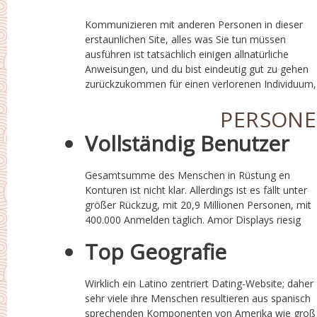
Kommunizieren mit anderen Personen in dieser
bitte beachten Sie, dass|beachten Sie, dass|denken
erstaunlichen Site, alles was Sie tun müssen
Sie daran|denken Sie daran, dass} Sie können
ausführen ist tatsächlich einigen allnatürliche
löschen die Telefon Software mit relativem
Anweisungen, und du bist eindeutig gut zu gehen
zurückzukommen für einen verlorenen Individuum,
PERSON
Vollständig Benutzer
Gesamtsumme des Menschen in Rüstung en
Fortschritt täglich und es ist unter den vielen am
Konturen ist nicht klar. Allerdings ist es fällt unter
schnellsten wachsenden Latino Online-Dating
größer Rückzug, mit 20,9 Millionen Personen, mit
400.000 Anmelden täglich. Amor Displays riesig
Top Geografie
Wirklich ein Latino zentriert Dating-Website; daher
Komponenten von den Vereinigten Staaten von
sehr viele ihre Menschen resultieren aus spanisch
sprechenden Komponenten von Amerika wie groß