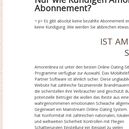
Abonnement?
< p> Es gibt absolut keine bezahlte Abonnement e
das nicht existieren? Und das ist unter Gegenstän
keine Kündigung. Wie werden Sie abbrechen etwas
IST A
Amorenlinea ist unter den besten Online-Dating-Si
anderen vergleichbare Plattformen in ihr
Programme verfügbar zur Auswahl. Das Mobiltele
Umgebung, der das Ziel genau gleich Latino Mar
Partner Software ist ähnlich sicher. Diese unglaubl
Die Anwendung ist ähnlich sicher da es bietet 
Website hat zahlreiche faszinierende Brandmauern
wirklich hohe normale Schutz status auf dem Googl
die sicherstellen ihre Verbraucher sind geschützt d
Gamble shop zusätzlich die Apples ios App sh
potenzielle Betrüger die wollen das Beste aus eine
Amorenlinea zusätzlich durchläuft typische Robote
wahrgenommenen emotionalen Schwäche allgem
Inspektionen um sicherzustellen, dass seine softw
Gegenwart ein Mainstream Online-Dating System.
ist sicherlich nicht gefüllt durch erklären wer
hat Konformität mit zahlreichen nationalen, lokale
Menschen wann immer, in Wirklichkeit, sie weit weg
und weltweiten Sicherheit Kontrollen mit Fliegen
Es sicher, Minderjährige nicht erlaubt in site oder with
Schattierungen Einstellung ein Beispiel zu vielen