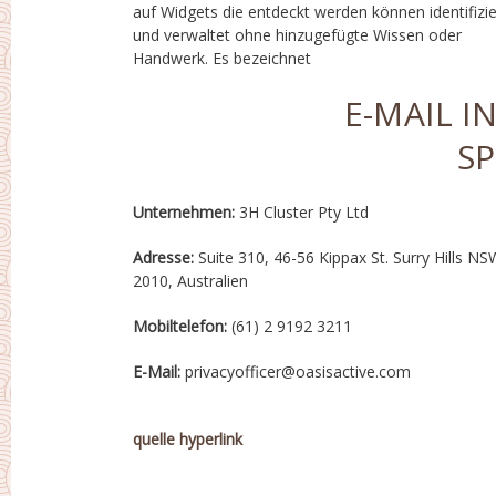
auf Widgets die entdeckt werden können identifizie
erhalten rave Bewertungen im Internet und Bi
und verwaltet ohne hinzugefügte Wissen oder
Spielen Shop. Rüstung en linea ist definitiv jemandem
Handwerk. Es bezeichnet
E-MAIL 
S
Unternehmen:
3H Cluster Pty Ltd
Adresse:
Suite 310, 46-56 Kippax St. Surry Hills NS
2010, Australien
Mobiltelefon:
(61) 2 9192 3211
E-Mail:
privacyofficer@oasisactive.com
quelle hyperlink