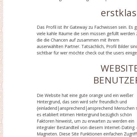
erstklas
Das Profil ist Ihr Gateway zu Fachwissen sein. Es g
site Personen. Aber jeder Benutzer sollte wiss
viele kahle Räume die sein müssen gefüllt werden 
dass Profil Details und Details sein können geände
die die Chancen auf zusammen mit Ihrem
später, und alle das kann sein kostenlos zu nutzen.
auserwählten Partner. Tatsächlich, Profil Bilder sin
Vor dem Website Profil ist vollständig abgeschlossen
sichtbar für wer möchte check out the users einiger
WEBSIT
BENUTZE
Die Website hat eine gute orange und ein weißer
{solche|diese|diese|Arten|mit ansprechenden
Hintergrund, das sein wird sehr freundlich und
Symbolen und Ankündigungen. Amor en Linea auch
{einladend|ansprechend|ansprechend Menschen s
nutzt offensichtlich schaltet um, wo erhebt zu wo
es etabliert intimen Hintergrund bezüglich schön
wünschst und wann du wünschst. Außerdem ziemlich
Faktoren hinweist, um zu erwarten zu werden ein
für die breite Öffentlichkeit jeder Art von Zeit
integraler Bestandteil von diesem Internet-Dating 
Zeitpunkt halten this service Mitgliedschaft. Armor e
Magneten. Diese Site Funktionen einfachen Zugriff
linea hat auch einem funktionierenden Anwendung die