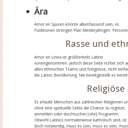
Ära
Amor en Spuren könnte allumfassend sein, es
Funktionen strengen Plan Minderjährigen. Person
Rasse und eth
Amor en Linea ist größtenteils Latino
erwähnt, dass ein Weißer, Ebenholz, Hispanic oder
voreingenommen. Jedoch diese Seite richtet sich a
fast jede andere ethnische Zugehörigkeit gewese
allen ethnischen Teams und Ereignisse, nicht einfa
die Latino Bevölkerung. Nie bereitgestellt es bereit
Religiöse
Es erlaubt Menschen aus zahlreichen Religionen u
Telefon Partner Software ohne bezahlen zu müss
ohne eine spirituelle Sekte die Chance zu register,
sich selbst Einsparungen von Herausnehmen a
anmelden oder durchsuchen|site} Programm.
Verkrüppelung Darlehen von einer Bank oder Kumpel.
Obwohl Latinos normalerweise katholisch sind, ist
aber ein die Sorge, dass leider es keine Werb
doch notwendig, muss es sein, muss es sein, mus
Eliminierung Lösungen und Benutzer sind, gezwu