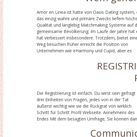
Amor en Linea ist hatte von Oasis Dating system,
sicher wird gefunden auf ihr Weg Wahrheit wird 
das einzig wahre und primäre Zwecks liefern höch
gesagt weil es Million
Qualität und langlebig Matchmaking Systeme auf d
von|unzähligen|Punktzahlen|einer unglaublich
gemeinsame Bevölkerung. Im Laufe der Jahre hat 
Anzahl von|vielen} Verbrauchern auf monatlich
hat verbessert insbesondere. Trotzdem, bietet ein
Basis wegen seines konstanten Antriebs z
Weg besuchen früher erreicht die Position von
Unternehmen wie eHarmony und Cupid, aber es
REGISTR
Die Registrierung ist einfach. Du wirst sein gefragt
verwendet werden zu Ihrem Profil Bereich. Die Profile
drei Einheiten von Fragen, jedes von in der Tat
sind Schritt für Schritt wann Vergleich mit Rivalen
äußerst wichtig wie sie die Rückgrat von wirklich
Matchmaking Websites. Es optimiert die Daten
Schritt für Schritt Profil Webseite. Annehmens des
Endes Mit dem besagten Umfrage, Sie können da
Communic