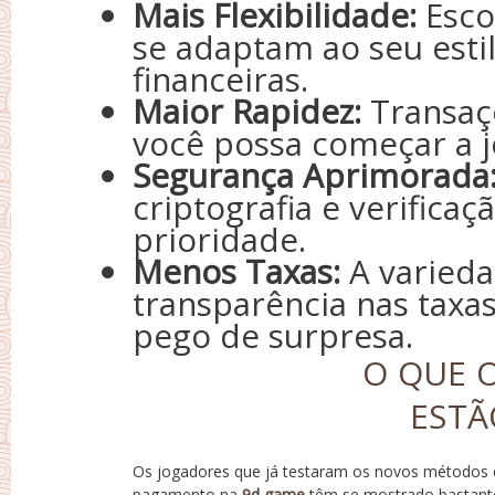
Mais Flexibilidade:
Esco
se adaptam ao seu estil
financeiras.
Maior Rapidez:
Transaç
você possa começar a j
Segurança Aprimorada
criptografia e verificaç
prioridade.
Menos Taxas:
A varieda
transparência nas taxa
pego de surpresa.
O QUE 
ESTÃ
Os jogadores que já testaram os novos métodos 
pagamento na
9d game
têm se mostrado bastant