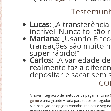
Testemunh
Lucas:
„A transferência
incrível! Nunca foi tão 
Mariana:
„Usando Bitcoi
transações são muito m
super rápido!“
Carlos:
„A variedade d
realmente faz a difere
depositar e sacar sem s
CO
A nova integração de métodos de pagamento na
game
é uma grande vitória para todos os jogador
valoriza sua segurança e conforto, não deixe
A introdução de opções variadas, rápidas e segur
garante uma experiência de jogos online ainda