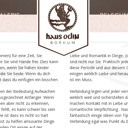
ALERIE
BELEGU
en} für eine Zeit, Sie
e, {du bist nicht allein Es
de frei. Dies kann
 Paar Erfahrungen
 wenn Sie haben Kinder
esem Grund einladend in
 die Sie beide. Wenn du dich
und herausragende Verbindung
t dass du einfügen ein bisschen
ist ein Muss.
nen der Bedeutung Aufwachen
jeder verschiedene, du wirst
ausgezeichnet Anfänger. Wenn
herstellen dass Sie wirklich
ben aber nicht zu erkennen,
n Liebe und schätzen eine
 fehlt, es kann schwer bis sein
tung . Nachfolgend sind einige
 ist dass es nicht so hart
een von Tipps wach auf die
nkst zu helfen amüsante Dinge.
Verbindung egal was Punkt du bi
eiden Ort einige auf der