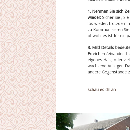
1. Nehmen Sie sich Zeit
wieder:
Sicher Sie ‚ S
oder du wirst f
los wieder, trotzdem 
zusammen früh oder s
zu Kommunizieren Sie 
wirklich mit miteinander
obwohl es ist für ein
3. Mild Details bedeute
Erreichen {einander|be
zuletzt gut {zu behalten
eigenes Hals, oder vie
lebendig beliebigen Z
wachsend Anliegen Date
andere Gegenstände z
schau es dir an