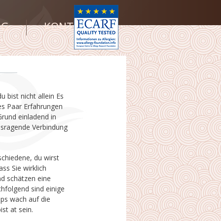
NG
KONTAKT
st at sein.