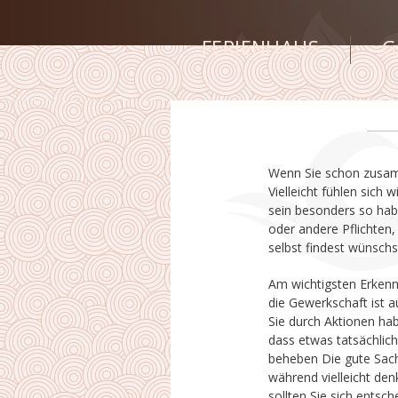
FERIENHAUS
G
Wenn Sie schon zusamm
Liebe und Romantik in Ding
Vielleicht fühlen sich wie Sie sind Hän
sind nicht nur Sie. Praktisch jedes
sein besonders so haben,
diese Periode und aus di
oder andere Pflichten,
einigen wirklich Liebe 
selbst findest wünschs
Am wichtigsten Erken
Verbindung legen und 
die Gewerkschaft ist 
wirklich weit und sic
Sie durch Aktionen ha
machen Kontakt mit i
dass etwas tatsächlich
romantische Verpflich
beheben Die gute Sache
fantastisch einige Id
während vielleicht de
sollten Sie sich entsch