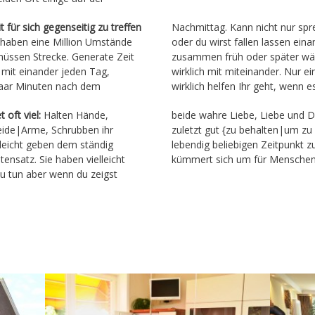
 für sich gegenseitig zu treffen
Nachmittag. Kann nicht nur spr
ie haben eine Million Umstände
allen lassen einander. Setz dich
müssen Strecke. Generate Zeit
päter während des Tages und
mit einander jeden Tag,
. Nur ein paar Minuten kann
 paar Minuten nach dem
wirklich helfen Ihr ge
t oft viel:
Halten Hände,
beide wahre Liebe, Liebe und Dankbarkeit es wird
ide|Arme, Schrubben ihr
|um zu helfen, die Liebe
lleicht geben dem ständig
eitpunkt zu halten daher
nsatz. Sie haben vielleicht
kümmert sich um für Menschen
u tun aber wenn du zeigst