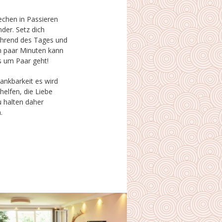
echen in Passieren
ht, wenn es um Paar geht!
.