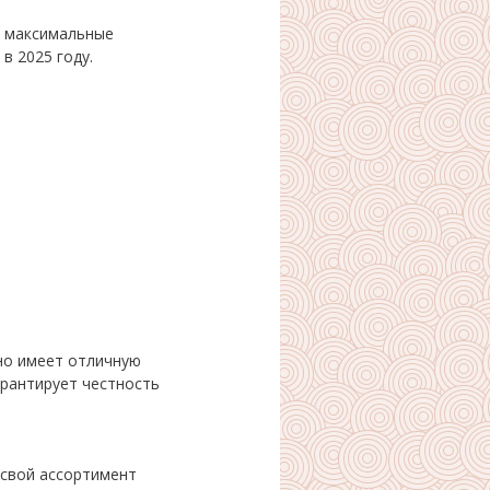
в 2025 году.
ино имеет отличную