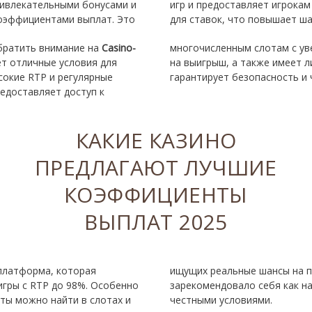
ривлекательными бонусами и
 игрокам прозрачные условия
коэффициентами выплат. Это
для ставок, что повышает ш
братить внимание на
Casino-
многочисленным слотам с у
ет отличные условия для
же имеет лицензию, что
сокие RTP и регулярные
гарантирует безопасность и 
едоставляет доступ к
КАКИЕ КАЗИНО
ПРЕДЛАГАЮТ ЛУЧШИЕ
КОЭФФИЦИЕНТЫ
ВЫПЛАТ 2025
платформа, которая
льные шансы на прибыль. Казино
игры с RTP до 98%. Особенно
бя как надежный оператор с
ты можно найти в слотах и
честными условиями.