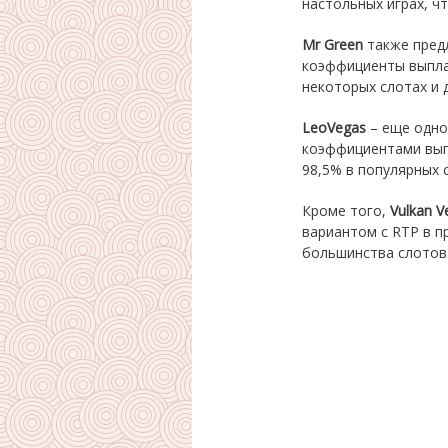
настольных играх, ч
Mr Green
также пред
активно обновляет 
коэффициенты выпла
возможность игрок
некоторых слотах и д
LeoVegas
– еще одно
гарантирует честн
коэффициентами вып
с высокими выплата
98,5% в популярных 
Кроме того,
Vulkan V
вариантом с RTP в п
наслаждаться играми с л
большинства слотов.