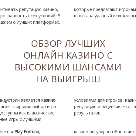
читывать репутацию казино,
ют игрокам максимальные
прозрачность всех условий. В
шансы на удачный исход игры 
кажем о лучших платформах,
ОБЗОР ЛУЧШИХ
ОНЛАЙН КАЗИНО С
ВЫСОКИМИ ШАНСАМИ
НА ВЫИГРЫШ
индустрии является
казино
условиями для игроков. Каз
лагает широкий выбор игр с
зии, что гарантирует честность
доступны как классические
результатов.
ьные игры с лучшими
ляется
Play Fortuna
,
казино регулярно обновляет свой ассортимент