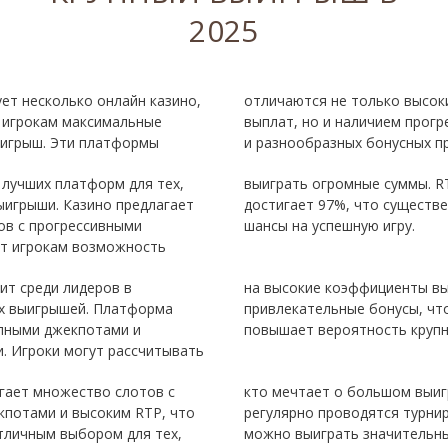
2025
ует несколько онлайн казино,
ко высокими коэффициентами
 игрокам максимальные
 прогрессивных джекпотов
ыигрыш. Эти платформы
и разнообразных бонусных п
 лучших платформ для тех,
омные суммы. RTP в некоторых играх
ыигрыши. Казино предлагает
 существенно увеличивает
ов с прогрессивными
шансы на успешную игру.
ет игрокам возможность
ит среди лидеров в
коэффициенты выплат и
х выигрышей. Платформа
онусы, что значительно
упными джекпотами и
повышает вероятность крупн
. Игроки могут рассчитывать
гает множество слотов с
ет о большом выигрыше. Также здесь
кпотами и высоким RTP, что
тся турниры и акции, где
тличным выбором для тех,
можно выиграть значительн