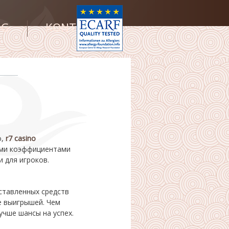
NG
KONTAKT
о,
r7 casino
ими коэффициентами
 для игроков.
 ставленных средств
учше шансы на успех.