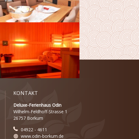
KONTAKT
Deluxe-Ferienhaus Odin
Wilhelm-Feldhoff-Strasse 1
26757 Borkum
04922 - 4611
www.odin-borkum.de