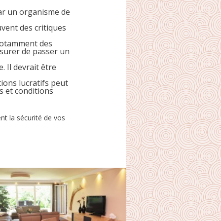
 par un organisme de
uvent des critiques
 notamment des
ssurer de passer un
. Il devrait être
ons lucratifs peut
s et conditions