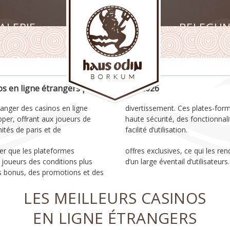
ALERIE
BELEGU
os en ligne étrangers pour parier en 2026
anger des casinos en ligne
es-formes devraient offrir une
per, offrant aux joueurs de
ctionnalités innovantes et une
ités de paris et de
facilité d’utilisation.
ter que les plateformes
les rend populaires auprès
 joueurs des conditions plus
d’un large éventail d’utilisateurs.
des bonus, des promotions et des
LES MEILLEURS CASINOS
EN LIGNE ÉTRANGERS