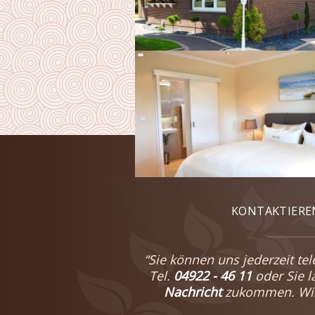
KONTAKTIEREN
“Sie können uns jederzeit tel
Tel.
04922 - 46 11
oder Sie 
Nachricht
zukommen. Wir 