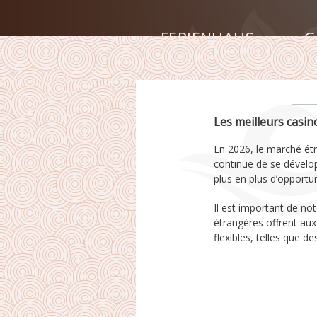
FERIENHAUS
G
Les meilleurs casin
En 2026, le marché étr
divertissement. Ces plat
continue de se dévelop
haute sécurité, des fon
plus en plus d’opportun
Il est important de no
offres exclusives, ce qui 
étrangères offrent aux
flexibles, telles que 