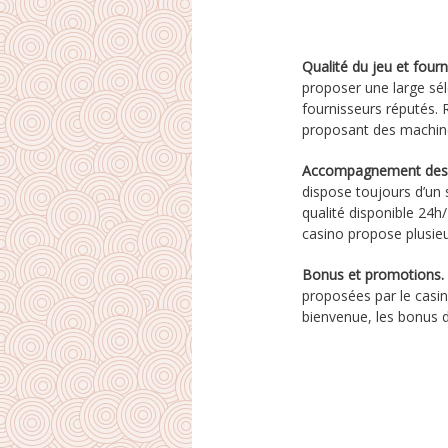
Qualité du jeu et fourn
proposer une large sé
professionnels. Les jeu
fournisseurs réputés.
proposant des machine
Accompagnement des 
dispose toujours d’un 
téléphone, et que les q
qualité disponible 24h
casino propose plusie
Bonus et promotions.
f
proposées par le casi
des conditions de mis
bienvenue, les bonus 