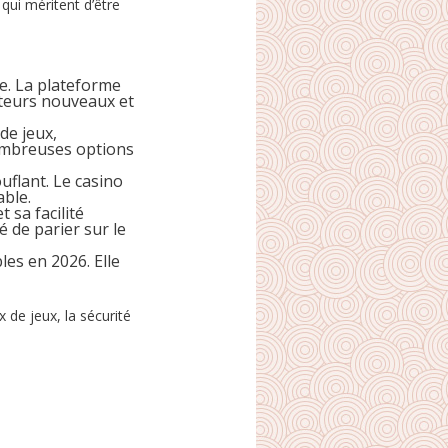
le. La plateforme
ateurs nouveaux et
de jeux,
nombreuses options
uflant. Le casino
able.
 sa facilité
é de parier sur le
les en 2026. Elle