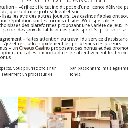
ntation
– vérifiez si le casino dispose d’une licence délivrée
é, qui confirme qu’il est légal et sûr.
 lisez les avis des autres joueurs. Les casinos fiables ont so
nne réputation sur les forums et sites Web spécialisés.
choisissez des plateformes proposant une variété de jeux,
 poker, des jeux de table et des paris sportifs, pour vous a
mpagnement
– faites attention au travail du service d’assistance
t 7j/7 et résoudre rapidement les problèmes des joueurs.
nus
– un
Cresus Casino
proposant des bonus et des promoti
 option, mais il est important de lire attentivement les terme
bonus.
pects, vous pourrez choisir un
s également la sécurité de vos
on seulement un processus de
fonds.