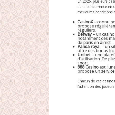
En 2026, plusieurs ca
plateformes les plus 
de la concurrence en o
meilleures conditions 
CasinoX
– connu pou
propose régulièrem
réguliers.
Betway
– un casino 
notamment des mach
de paris en direct.
Panda royal
– un si
offre des bonus lucr
Unibet
– une platefo
d’utilisation. De pl
sport.
888 Casino
est l’un
propose un service 
Chacun de ces casinos 
avantages, tels qu’un la
l’attention des joueur