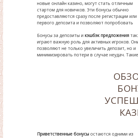
новые онлайн казино, могут стать отличным
Однако, важно внимательно изучить условия
стартом для новичков. Эти бонусы обычно
отыгрыша, чтобы избежать неприятных
предоставляются сразу после регистрации или
сюрпризов при попытке вывести выигранные
первого депозита и позволяют попробовать
Бонусы за депозиты и
кэшбэк предложения
так
бонусы могут значительно п
играют важную роль для активных игроков. Он
долгосрочную прибыль и предоставит
позволяют не только увеличить депозит, но и
минимизировать потери в случае неудач. Таки
ОБЗ
БОН
УСПЕШ
КАЗ
Приветственные бонусы
остаются одними из
начать с дополнительными средствами или