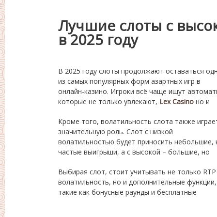
Лучшие слоты с выс
в 2025 году
В 2025 году слоты продолжают оставаться од
из самых популярных форм азартных игр в
онлайн-казино. Игроки всё чаще ищут автомат
которые не только увлекают,
Lex Casino
но и
Кроме того, волатильность слота также играе
реже. В этой статье мы собрали лучшие слот
значительную роль. Слот с низкой
2025 года, которые предлагают высокие шансы на
волатильностью будет приносить небольшие, 
выигрыш, с учётом актуальных тенденций
частые выигрыши, а с высокой – большие, но
Выбирая слот, стоит учитывать не только RTP
вращения, которые могут значительно повыси
волатильность, но и дополнительные функции,
шансы на успех. Откройте для себя игры, которые
такие как бонусные раунды и бесплатные