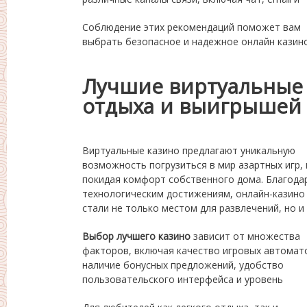
Соблюдение этих рекомендаций поможет вам
для ставок в тенге, что обеспечит комфорт и
выбрать безопасное и надежное онлайн казин
Лучшие виртуальные 
отдыха и выигрышей
Виртуальные казино предлагают уникальную
платформами, на которых можно выиграть
возможность погрузиться в мир азартных игр, 
солидные суммы денег. Все больше люд
покидая комфорт собственного дома. Благода
выбирают виртуальные казино, как спос
технологическим достижениям, онлайн-казино
провести время с увлекательными играми и
стали не только местом для развлечений, но и
Выбор лучшего казино
зависит от множества
безопасности. Важно, чтобы платформа была
факторов, включая качество игровых автомат
лицензирована и соблюдала строгие станда
наличие бонусных предложений, удобство
честности, гарантируя своим пользователям
пользовательского интерфейса и уровень