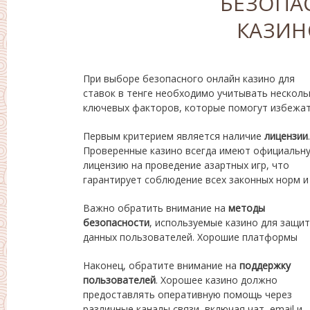
БЕЗОПА
КАЗИН
При выборе безопасного онлайн казино для
мошенничества и обеспечат защиту ваших
ставок в тенге необходимо учитывать несколь
ключевых факторов, которые помогут избежа
Первым критерием является наличие
лицензии
.
стандартов. Лицензия должна быть выдана
Проверенные казино всегда имеют официальн
авторитетным регулятором, например, 
лицензию на проведение азартных игр, что
гарантирует соблюдение всех законных норм и
Важно обратить внимание на
методы
безопасности
, используемые казино для защи
шифрования, такие как SSL, для предотвращен
данных пользователей. Хорошие платформы
Наконец, обратите внимание на
поддержку
пользователей
. Хорошее казино должно
показатель надежности и безопасности
предоставлять оперативную помощь через
различные каналы связи, включая чат, email и