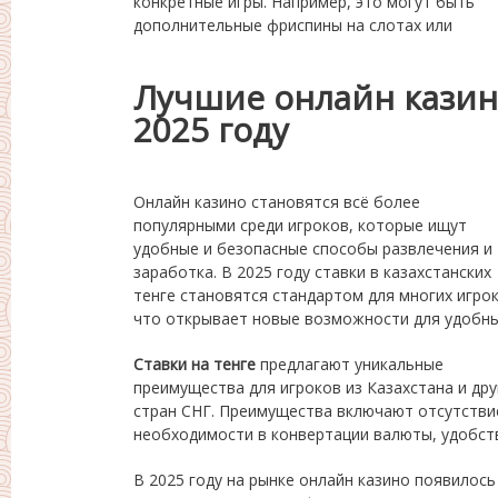
конкретные игры. Например, это могут быть
шансы на выигрыш при игре в определенные
дополнительные фриспины на слотах или
Лучшие онлайн казино
2025 году
Онлайн казино становятся всё более
транзакций и комфортных игр. В этой статье мы
популярными среди игроков, которые ищут
рассмотрим лучшие онлайн казино, где можно
удобные и безопасные способы развлечения и
делать ставки именно в тенге, обеспечивая
заработка. В 2025 году ставки в казахстанских
безопасность и высокое качество игрового
тенге становятся стандартом для многих игрок
что открывает новые возможности для удобн
Ставки на тенге
предлагают уникальные
и быстрые транзакции. Однако важно выбирать
преимущества для игроков из Казахстана и дру
только проверенные платформы, кото
стран СНГ. Преимущества включают отсутстви
предоставляют честные условия для игры 
необходимости в конвертации валюты, удобст
В 2025 году на рынке онлайн казино появилось
обзоре мы выделим те онлайн казино, которые