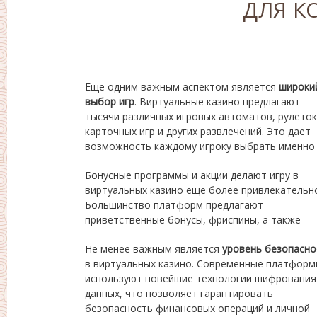
ДЛЯ 
Еще одним важным аспектом является
широки
выбор игр
. Виртуальные казино предлагают
опыта. Кроме того, регулярно обновляются игры,
тысячи различных игровых автоматов, рулеток
что позволяет поддерживать интерес 
карточных игр и других развлечений. Это дает
возможность каждому игроку выбрать именно 
Бонусные программы и акции делают игру в
регулярные акции для постоянных игроков. Эти
виртуальных казино еще более привлекательн
предложения позволяют не только продли
Большинство платформ предлагают
время игры, но и увеличить шансы на крупные
приветственные бонусы, фриспины, а также
Не менее важным является
уровень безопасно
в виртуальных казино. Современные платфор
также обеспечивают честность игр, провод
используют новейшие технологии шифрования
регулярные проверки генераторов случайных
данных, что позволяет гарантировать
безопасность финансовых операций и личной