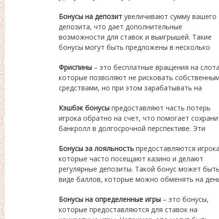
Бонусы на депозит
увеличивают сумму вашего
этапов, например, при первом и втором
депозита, что дает дополнительные
пополнении счета. Чем выше процент бонуса, тем
возможности для ставок и выигрышей. Такие
бонусы могут быть предложены в несколько
Фриспины
– это бесплатные вращения на слота
возможных выигрышах. Этот бонус часто быв
которые позволяют не рисковать собственны
частью приветственного пакета и мож
средствами, но при этом зарабатывать на
Кэшбэк бонусы
предоставляют часть потерь
бонусы могут быть особенно полезными для
игрока обратно на счет, что помогает сохрани
игроков, которые хотят минимизировать рис
банкролл в долгосрочной перспективе. Эти
Бонусы за лояльность
предоставляются игрок
или фриспины. Чем больше играете, тем бо
которые часто посещают казино и делают
возможностей для получения дополнительных
регулярные депозиты. Такой бонус может быть
виде баллов, которые можно обменять на ден
Бонусы на определенные игры
– это бонусы,
повышенные коэффициенты для ставок на
которые предоставляются для ставок на
рулетке или блэкджеке. Эти бонусы увеличивают