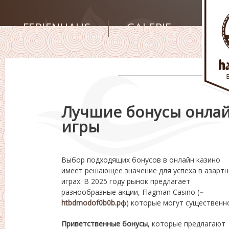
FERIENHAUS
GALERIE
Лучшие бонусы онлай
игры
Выбор подходящих бонусов в онлайн казино
имеет решающее значение для успеха в азарт
играх. В 2025 году рынок предлагает
разнообразные акции, Flagman Casino (
–
htbdmodof0b0b.рф
) которые могут существенн
Приветственные бонусы
, которые предлагают
различные игры без значительных вложений.