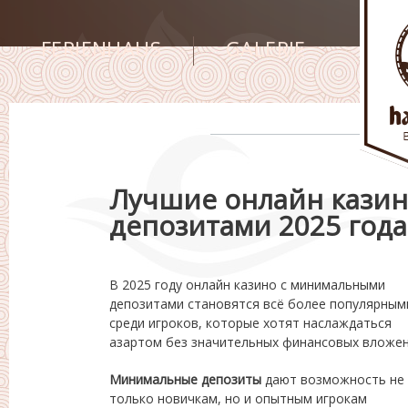
FERIENHAUS
GALERIE
Лучшие онлайн кази
депозитами 2025 года
В 2025 году онлайн казино с минимальными
Эти платформы позволяют делать ставки с
депозитами становятся всё более популярным
низкими суммами, что делает их доступными дл
среди игроков, которые хотят наслаждаться
азартом без значительных финансовых вложен
Минимальные депозиты
дают возможность не
большими деньгами. В таких казино можно найти
только новичкам, но и опытным игрокам
различные бонусы и акции, которые делают игру