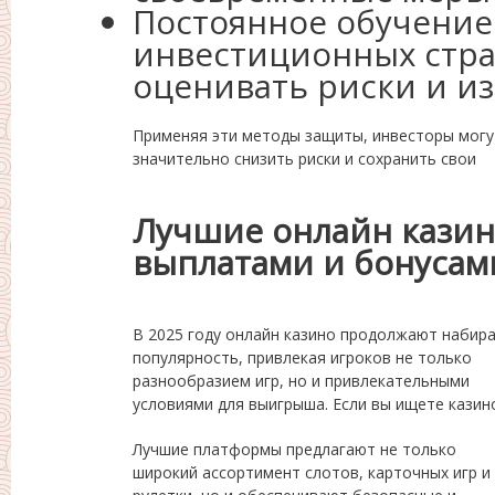
Постоянное обучение
инвестиционных стра
оценивать риски и из
Применяя эти методы защиты, инвесторы могу
значительно снизить риски и сохранить свои
Лучшие онлайн казин
выплатами и бонусам
В 2025 году онлайн казино продолжают набир
популярность, привлекая игроков не только
разнообразием игр, но и привлекательными
условиями для выигрыша. Если вы ищете казин
Лучшие платформы предлагают не только
широкий ассортимент слотов, карточных игр и