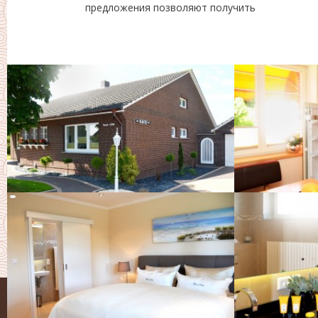
предложения позволяют получить