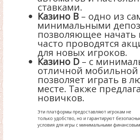
ставками.
Казино B
– одно из са
минимальными депоз
позволяющее начать и
часто проводятся ак
для новых игроков.
Казино D
– с минимал
отличной мобильной 
позволяет играть в л
месте. Также предлаг
новичков.
Эти платформы предоставляют игрокам не
вложениями, что делает их привлекательными
только удобство, но и гарантируют безопасны
условия для игры с минимальными финансовы