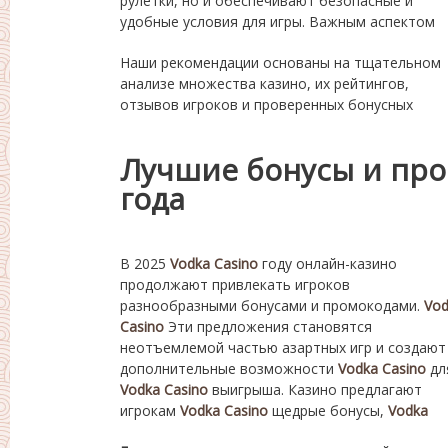
рулетки, но и обеспечивают безопасные и
удобные условия для игры. Важным аспектом
Наши рекомендации основаны на тщательном
программ. Мы собрали для вас список топовых
анализе множества казино, их рейтингов,
онлайн казино, которые смогут удовлетворить
отзывов игроков и проверенных бонусных
Лучшие бонусы и про
года
В 2025
Vodka Casino
году онлайн-казино
продолжают привлекать игроков
разнообразными бонусами и промокодами.
Vod
Casino
Эти предложения становятся
неотъемлемой частью азартных игр и создают
дополнительные возможности
Vodka Casino
дл
Vodka Casino
выигрыша. Казино предлагают
игрокам
Vodka Casino
щедрые бонусы,
Vodka