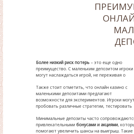
ПРЕИМУ
ОНЛАЙ
МАЛ
ДЕП
Более низкий риск потерь
– это еще одно
больших финансовых потерях. Это позволяет
преимущество. С маленьким депозитом игроки
сосредоточиться на процессе игры и повышает
могут наслаждаться игрой, не переживая о
Также стоит отметить, что онлайн казино с
новые игры и бонусы, не опасаясь серьезных
маленькими депозитами предлагают
финансовых потерь. Это идеальный вариант для
возможности для экспериментов. Игроки могу
тех, кто хочет изучить рынок азартных игр 
пробовать различные стратегии, тестировать
Минимальные депозиты часто сопровождаютс
привлекательными
бонусами и акциями
, котор
значительно улучшает общие усл
помогают увеличить шансы на выигрыш. Такие