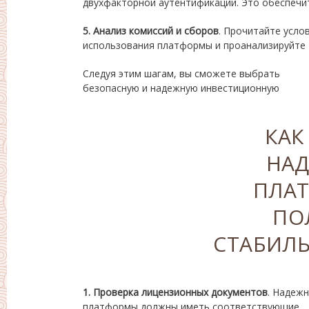
двухфакторной аутентификации. Это обеспечи
5. Анализ комиссий и сборов
. Прочитайте усло
комиссии. Выбирайте платформы с прозр
использования платформы и проанализируйте
Следуя этим шагам, вы сможете выбрать
безопасную и надежную инвестиционную
КАК
НА
ПЛА
ПО
СТАБИЛ
1. Проверка лицензионных документов
. Надеж
Лицензия гарантирует соблюдение 
платформы должны иметь соответствующие