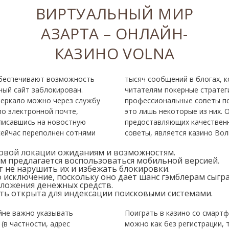
ВИРТУАЛЬНЫЙ МИР
АЗАРТА – ОНЛАЙН-
КАЗИНО VOLNA
обеспечивают возможность
блогах, которые обещают
ный сайт заблокирован.
рные стратегии и
зеркало можно через службу
веты по игре в блэкджек, и
по электронной почте,
з них. Одним из сайтов,
писавшись на новостную
чественные экспертные
сейчас переполнен сотнями
советы, является казино Вол
овой локации ожиданиям и возможностям.
ам предлагается воспользоваться мобильной версией.
 не нарушить их и избежать блокировки.
о исключение, поскольку оно дает шанс гэмблерам сыгр
вложения денежных средств.
ть открыта для индексации поисковыми системами.
йне важно указывать
 cмapтфoнa и плaншeтa
(в частности, адрес
ции, тaк и пocлe нee,