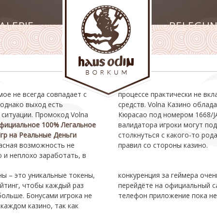
ALERIE
BELEGU
ое не всегда совпадает с
процессе практически не вкл
однако выход есть
средств. Volna Казино облад
ситуации. Промокод Volna
Кюрасао под номером 1668/JA
Официальное 100% Легальное
валидатора игроки могут под
гр на Реальные Деньги
столкнуться с какого-то род
асная возможность не
правил со стороны казино.
о и неплохо заработать, в
ы – это уникальные токены,
ймера очень большая. Если
больше. Бонусами игрока не
телефон приложение пока не 
 каждом казино, так как