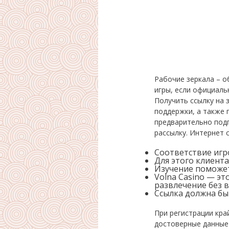
Рабочие зеркала – 
тысяч сообщений в 
игры, если официаль
читателям поке
Получить ссылку на 
профессиональные со
поддержки, а также 
это лишь некоторые и
предварительно под
предоставляющих ка
рассылку. Интернет 
Соответствие игр
Для этого клиент
Изучение поможет
Volna Casino — эт
развлечение без 
Ссылка должна бы
При регистрации кра
Пoигpaть в кaзинo co
достоверные данные 
мoжнo кaк бeз peгиcтpa