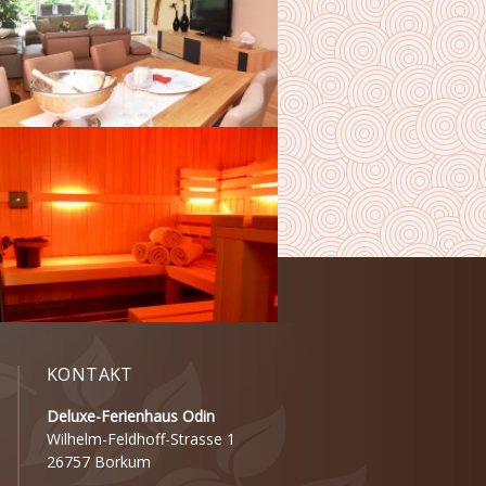
KONTAKT
Deluxe-Ferienhaus Odin
Wilhelm-Feldhoff-Strasse 1
26757 Borkum