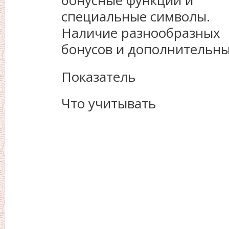
бонусные функции и
существенно повлиять на
специальные символы.
игровой процесс и
Наличие разнообразных
увеличить шансы на
бонусов и дополнительн
Показатель
Что учитывать