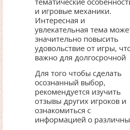
тематические особенност
функции, такие ка
и игровые механики.
бонусные игры, фриспины
Интересная и
и специальные символы,
увлекательная тема може
тоже могут сыграть роль 
значительно повысить
увеличении
удовольствие от игры, чт
потенциальног
важно для долгосрочной
Для того чтобы сделать
игровых автоматах. Таким
осознанный выбор,
образом, вы сможете найти
рекомендуется изучить
наилучший вариант,
отзывы других игроков и
который соответствует
ознакомиться с
вашим предпочтениям и
информацией о различны