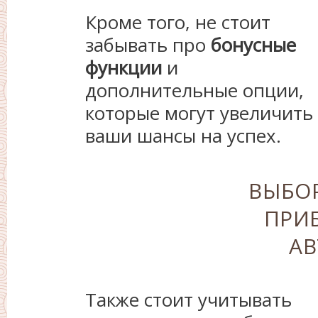
Кроме того, не стоит
забывать про
бонусные
функции
и
позволит сделать более
дополнительные опции,
обоснованный выбор и
которые могут увеличить
повысить шансы на
ваши шансы на успех.
ВЫБО
ПРИ
А
Также стоит учитывать
игры. Дополнительные