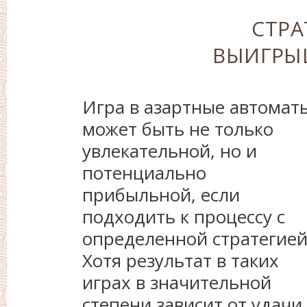
СТРА
ВЫИГРЫ
Игра в азартные автомат
которые могут помоч
может быть не только
увеличить шансы на успех.
увлекательной, но и
Эти подходы включают в
потенциально
себя не только понимание
прибыльной, если
основных принципов
подходить к процессу с
работы автоматов, но и
определенной стратегией
использование различны
Хотя результат в таких
тактик, которые помогут
играх в значительной
вам оптимизировать свои
степени зависит от удачи,
ставки и управление