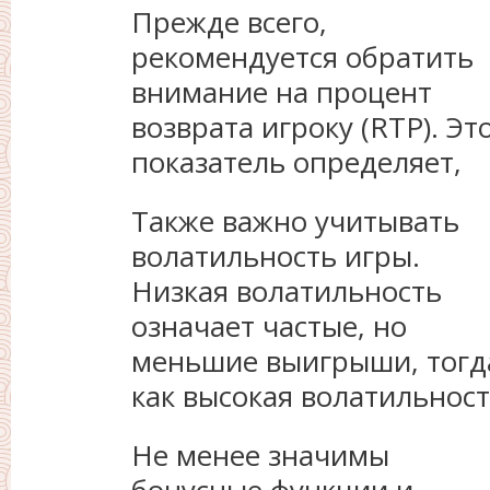
Прежде всего,
какая доля ставок в
рекомендуется обратить
среднем возвращается
внимание на процент
игрокам. Чем выше RTP,
возврата игроку (RTP). Эт
тем лучше условия д
показатель определяет,
Также важно учитывать
сулит реже, но более
волатильность игры.
значительные выигрыши.
Низкая волатильность
Выбор зависит от
означает частые, но
индивидуальных
меньшие выигрыши, тогд
предпочтений и стил
как высокая волатильнос
Не менее значимы
возможностей может