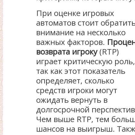
При оценке игровых
автоматов стоит обратит
внимание на несколько
важных факторов.
Проце
возврата игроку
(RTP)
играет критическую роль,
так как этот показатель
определяет, сколько
средств игроки могут
ожидать вернуть в
долгосрочной перспектив
Чем выше RTP, тем боль
шансов на выигрыш. Так