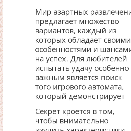
Мир азартных развлечен
наилучшие результаты.
предлагает множество
данном разделе мы
вариантов, каждый из
рассмотрим, как
которых обладает своими
особенностями и шансам
на успех. Для любителей
испытать удачу особенно
важным является поиск
того игрового автомата,
который демонстрирует
Секрет кроется в том,
выигрышей и
чтобы внимательно
потенциальную выплату.
изучить характеристики
Мы предлагаем вам