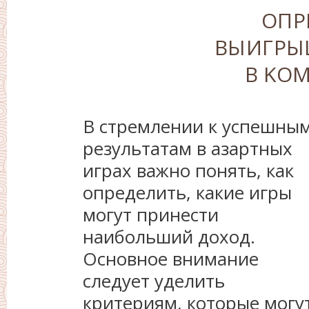
ОПР
ВЫИГРЫ
В KOM
В стремлении к успешны
оказать значительно
результатам в азартных
влияние на вероятность
играх важно понять, как
получения выигрыша.
определить, какие игры
Отметим ключевые
могут принести
аспекты, которые помогут
наибольший доход.
выбрать наиболее
Основное внимание
перспективные варианты
следует уделить
критериям, которые могу