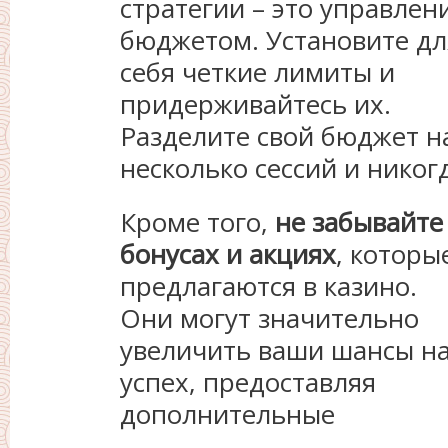
стратегии – это управлен
лимиты, даже если 
бюджетом. Установите дл
чувствуете, что вам везет
себя четкие лимиты и
Такой подход поможет вам
придерживайтесь их.
избежать больших потерь
Разделите свой бюджет н
и сохранить контроль на
несколько сессий и никог
Кроме того,
не забывайте
бонусах и акциях
, которы
Внимательно изучи
предлагаются в казино.
условия получения и
Они могут значительно
использования бонусов,
увеличить ваши шансы н
чтобы максимальн
успех, предоставляя
эффективно их
дополнительные