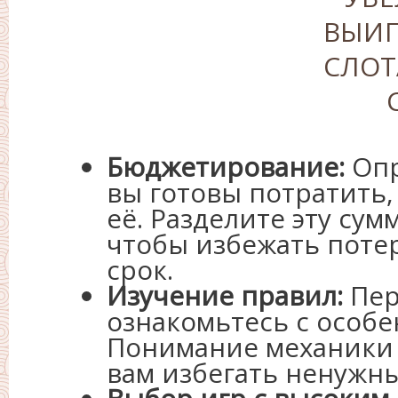
ВЫИГ
СЛОТ
Бюджетирование:
Опр
вы готовы потратить,
её. Разделите эту сум
чтобы избежать потер
срок.
Изучение правил:
Пер
ознакомьтесь с особ
Понимание механики 
вам избегать ненужны