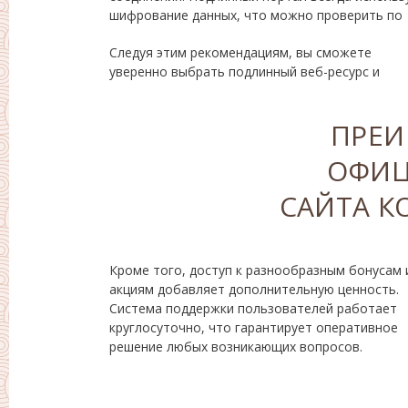
шифрование данных, что можно проверить по
Следуя этим рекомендациям, вы сможете
избежать мошеннических сайтов, обеспечив себе
уверенно выбрать подлинный веб-ресурс и
ПРЕИ
ОФИЦ
САЙТА К
Кроме того, доступ к разнообразным бонусам 
Интеграция с мобильными устройствам
акциям добавляет дополнительную ценность.
позволяет наслаждаться развлечениями в любом
Система поддержки пользователей работает
месте и в любое время, что делает
круглосуточно, что гарантирует оперативное
решение любых возникающих вопросов.