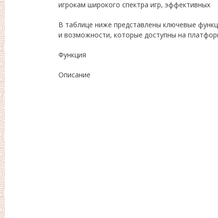
игрокам широкого спектра игр, эффективных
В таблице ниже представлены ключевые функ
и возможности, которые доступны на платфор
Функция
Описание