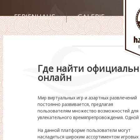
FERIENHAUS
GALERIE
Где найти официальн
онлайн
Мир виртуальных игр и азартных развлечений
популярных платформ для таких развлечений
постоянно развивается, предлагая
является Cometa Casino, которое привлекает
пользователям множество возможностей для
игроков своими уникальными предложениями и
увлекательного времяпрепровождения. Одной 
На данной платформе пользователи могут
Разработчики уделяют внимание качеству
насладиться широким ассортиментом игровых
графики, звуковому сопровождению и удобству