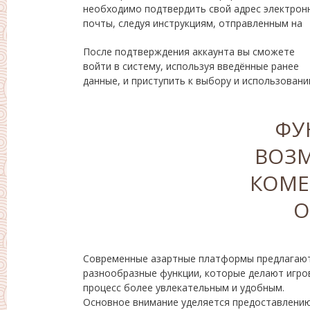
необходимо подтвердить свой адрес электрон
вашу учетную запись и позволяет получ
почты, следуя инструкциям, отправленным на
После подтверждения аккаунта вы сможете
доступных услуг. Удачной игры и приятного
войти в систему, используя введённые ранее
данные, и приступить к выбору и использован
ФУ
ВОЗ
КОМЕ
О
Современные азартные платформы предлагаю
инструментов для управления аккаунтом 
разнообразные функции, которые делают игро
множеству бонусных предложений. 
процесс более увлекательным и удобным.
возможности позволяют каждому пользователю
Основное внимание уделяется предоставлени
найти что-то на свой вкус и удовлетворить сво