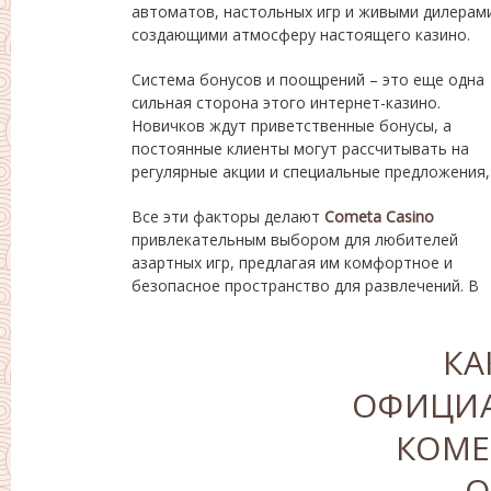
автоматов, настольных игр и живыми дилерам
интерфейса, что делает игровой процес
создающими атмосферу настоящего казино.
Система бонусов и поощрений – это еще одна
повышающие шансы на выигрыш. Безопасность и
сильная сторона этого интернет-казино.
честность игры также находятся на высоком
Новичков ждут приветственные бонусы, а
уровне, благодаря применению современных
постоянные клиенты могут рассчитывать на
регулярные акции и специальные предложения,
Все эти факторы делают
Cometa Casino
привлекательным выбором для любителей
какие игры и бонусы доступны на данной
азартных игр, предлагая им комфортное и
платформе, а также поделимся полезными
безопасное пространство для развлечений. В
КА
ОФИЦИА
КОМЕ
О