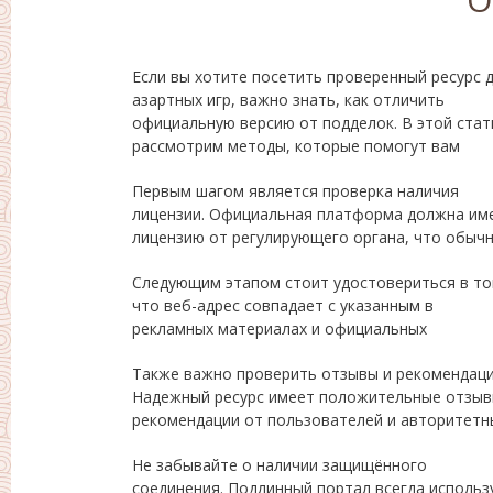
Если вы хотите посетить проверенный ресурс 
определить подлинный веб-ресурс, что
азартных игр, важно знать, как отличить
гарантировать безопасность и качественное
официальную версию от подделок. В этой стат
рассмотрим методы, которые помогут вам
Первым шагом является проверка наличия
можно найти внизу страницы или в разделе „О
лицензии. Официальная платформа должна им
нас“. Убедитесь, что ссылка на лицензию акти
лицензию от регулирующего органа, что обыч
Следующим этапом стоит удостовериться в то
источниках. Поддельные страницы час
что веб-адрес совпадает с указанным в
используют схожие, но слегка изменённые адреса,
рекламных материалах и официальных
Также важно проверить отзывы и рекомендаци
источников. Изучите форумы
Надежный ресурс имеет положительные отзыв
специализированные сайты, чтобы собр
рекомендации от пользователей и авторитетн
Не забывайте о наличии защищённого
наличию значка замка в адресной строке
соединения. Подлинный портал всегда использ