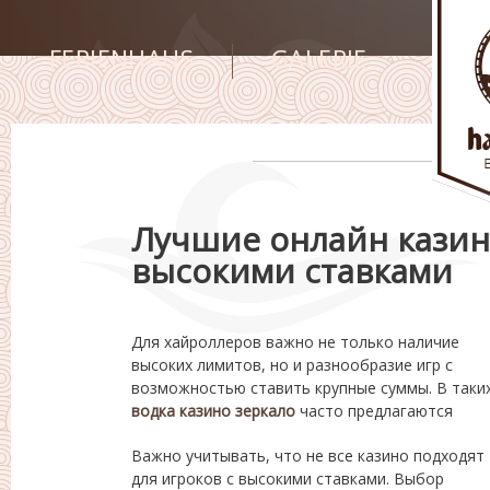
FERIENHAUS
GALERIE
Лучшие онлайн казин
высокими ставками
Для хайроллеров важно не только наличие
высоких лимитов, но и разнообразие игр с
возможностью ставить крупные суммы. В таки
водка казино зеркало
часто предлагаются
Важно учитывать, что не все казино подходят
для игроков с высокими ставками. Выбор