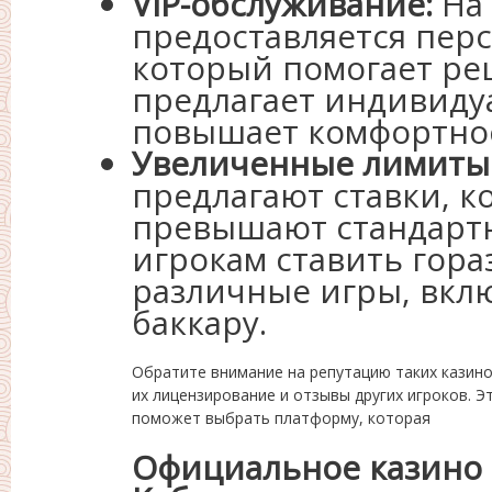
VIP-обслуживание:
На 
предоставляется пер
который помогает ре
предлагает индивиду
повышает комфортнос
Увеличенные лимиты
предлагают ставки, к
превышают стандартн
игрокам ставить гор
различные игры, вклю
баккару.
Обратите внимание на репутацию таких казино
предложит вам не только уникальные бонусы 
их лицензирование и отзывы других игроков. Э
высокие лимиты ставок, но и безопасность ваш
поможет выбрать платформу, которая
Официальное казино