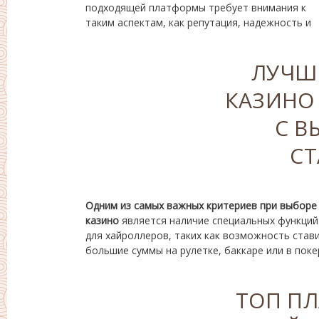
подходящей платформы требует внимания к
таким аспектам, как репутация, надежность и
ЛУЧШ
КАЗИНО
С 
С
Одним из самых важных критериев при выборе
казино
является наличие специальных функций
быстрого отклика, а лучшие платформы
для хайроллеров, таких как возможность став
большие суммы на рулетке, баккаре или в поке
ТОП П