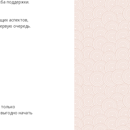
жба поддержки.
щих аспектов,
первую очередь.