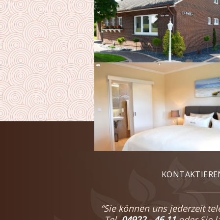
KONTAKTIEREN
“Sie können uns jederzeit tel
Tel.
04922 - 46 11
oder Sie 