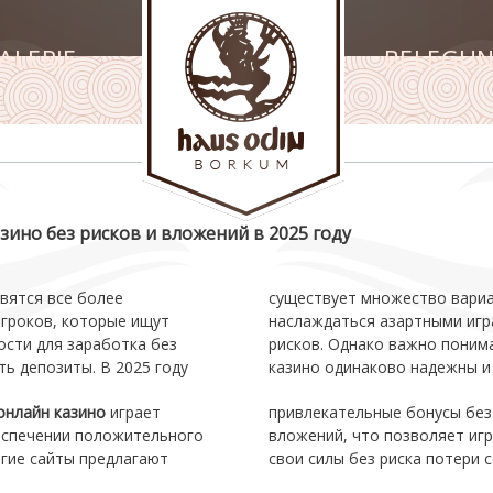
ALERIE
BELEGU
зино без рисков и вложений в 2025 году
вятся все более
иантов, позволяющих
игроков, которые ищут
и играми без финансовых
сти для заработка без
о понимать, что не все
ь депозиты. В 2025 году
казино одинаково надежны и
онлайн казино
играет
привлекательные бонусы без обязательства
еспечении положительного
оляет игрокам попробовать
гие сайты предлагают
свои силы без риска потери 