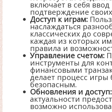
включает в себя вво
подтверждение своих
Доступ к играм:
Польз
наслаждаться разнооб
классических до совр
каждая из которых и
правила и возможнос
Управление счетом:
П
инструменты для кон
финансовыми транзак
делает процесс игры
безопасным.
Обновления и доступ:
актуальности предост
возможно использова