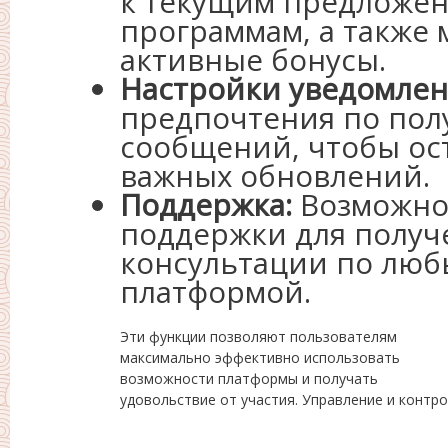
к текущим предложе
программам, а также 
активные бонусы.
Настройки уведомлен
предпочтения по пол
сообщений, чтобы ост
важных обновлений.
Поддержка:
Возможнос
поддержки для полу
консультации по люб
платформой.
Эти функции позволяют пользователям
над всеми аспектами игры осуществляется
максимально эффективно использовать
просто и удобно, что делает процесс более
возможности платформы и получать
удовольствие от участия. Управление и контр