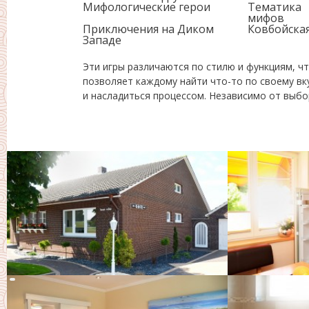
Мифологические герои
Тематика
мифов
Приключения на Диком
Ковбойска
Западе
Эти игры различаются по стилю и функциям, ч
каждое из предложений создано с учет
позволяет каждому найти что-то по своему вк
последних тенденций и технологий в обла
и насладиться процессом. Независимо от выбо