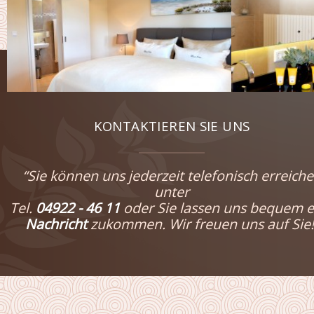
KONTAKTIEREN SIE UNS
“Sie können uns jederzeit telefonisch erreich
unter
Tel.
04922 - 46 11
oder Sie lassen uns bequem e
Nachricht
zukommen. Wir freuen uns auf Sie!