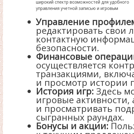
широкий спектр возможностей для удобного
для комфортного участия, доступно в рамках
управления учетной записью и игровым
Управление профиле
редактировать свои 
контактную информац
безопасности.
Финансовые операци
осуществляется конт
транзакциями, включа
и просмотр истории 
История игр:
Здесь м
игровые активности,
и просматривать под
сыгранных раундах.
Бонусы и акции:
Польз