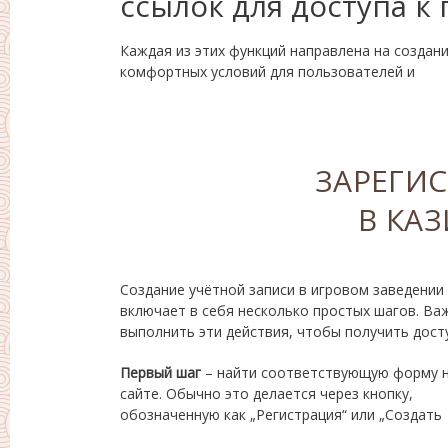
ссылок для доступа к
Каждая из этих функций направлена на создан
обеспечение их положительного опыта п
комфортных условий для пользователей и
ЗАРЕГИ
В КА
Создание учётной записи в игровом заведении
ко всем доступным функциям и возможностям.
включает в себя несколько простых шагов. Ва
Процесс создания аккаунта достаточно прос
выполнить эти действия, чтобы получить дост
Первый шаг
– найти соответствующую форму 
аккаунт“. Нажав на неё, вы перейдёте на страни
сайте. Обычно это делается через кнопку,
обозначенную как „Регистрация“ или „Создать