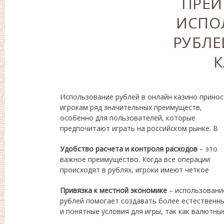
ПРЕИ
ИСПО
РУБЛЕ
Использование рублей в онлайн казино принос
первую очередь, это удобно и выгодно для те
игрокам ряд значительных преимуществ,
кто не хочет сталкиваться с дополнительными
особенно для пользователей, которые
расходами на конвертацию валют или скрытыми
предпочитают играть на российском рынке. В
Удобство расчета и контроля расходов
– это
представление о своих расходах и выигрышах.
важное преимущество. Когда все операции
Они не нуждаются в расчетах с другими валютами
происходят в рублях, игроки имеют четкое
Привязка к местной экономике
– использовани
операции напрямую связаны с экономикой стра
рублей помогает создавать более естественн
Это дает уверенность игрокам в стабильности
и понятные условия для игры, так как валютны