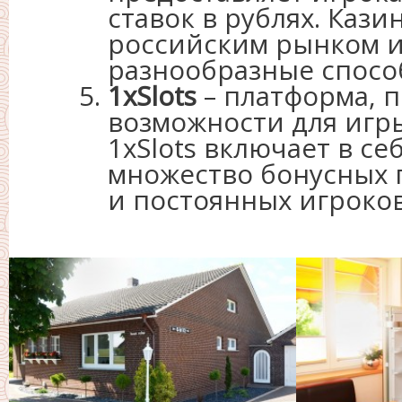
ставок в рублях. Кази
российским рынком и
разнообразные спосо
1xSlots
– платформа, 
возможности для игры
1xSlots включает в се
множество бонусных 
и постоянных игроков