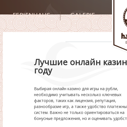
FERIENHAUS
GALERIE
Лучшие онлайн казино
году
Выбирая онлайн казино для игры на рубли,
интерфейса и качество обслуживания.
необходимо учитывать несколько ключевых
Современные онлайн казино предоставляют
факторов, таких как лицензия, репутация,
игрокам максимальное удобство и безопасность,
разнообразие игр, а также удобство платежны
что позволяет делать ставки без лишни
систем. Важно не только ориентироваться на
бонусные предложения, но и оценивать удобс