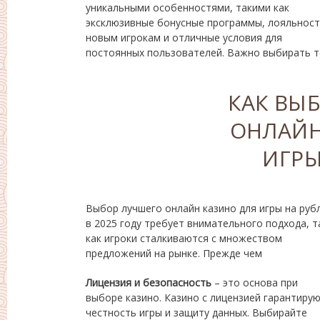
уникальными особенностями, такими как
соответствуют вашим предпочтениям и игровому
эксклюзивные бонусные программы, лояльност
стилю. В следующем разделе мы подроб
новым игрокам и отличные условия для
расскажем о таких казино и их преимуществах для
постоянных пользователей. Важно выбирать т
КАК ВЫ
ОНЛАЙН
ИГРЫ
Выбор лучшего онлайн казино для игры на руб
зарегистрироваться, необходимо учитыва
в 2025 году требует внимательного подхода, т
несколько ключевых факторов, которые помог
как игроки сталкиваются с множеством
найти надежную платформу с оптимальными
предложений на рынке. Прежде чем
Лицензия и безопасность
– это основа при
основе официальных лицензий, выданных
выборе казино. Казино с лицензией гарантиру
авторитетными игровыми органами. Эт
честность игры и защиту данных. Выбирайте
обеспечит безопасность ваших средств и личных