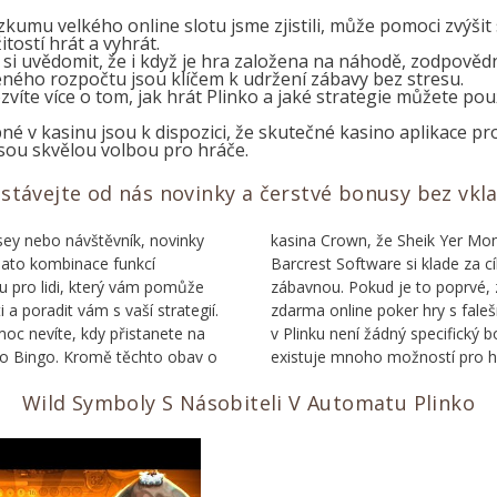
mu velkého online slotu jsme zjistili, může pomoci zvýšit s
itostí hrát a vyhrát.
té si uvědomit, že i když je hra založena na náhodě, zodpověd
ného rozpočtu jsou klíčem k udržení zábavy bez stresu.
zvíte více o tom, jak hrát Plinko a jaké strategie můžete pou
é v kasinu jsou k dispozici, že skutečné kasino aplikace pr
sou skvělou volbou pro hráče.
stávejte od nás novinky a čerstvé bonusy bez vkl
sey nebo návštěvník, novinky
k Yer Money Slot Machine od
 Tato kombinace funkcí
lade za cíl poskytnout
u pro lidi, který vám pomůže
poprvé, zatímco jiní mluví o
 a poradit vám s vaší strategií.
y s falešnými penězi. Bohužel,
oc nevíte, kdy přistanete na
ecifický bonusový režim, ale
o Bingo. Kromě těchto obav o
existuje mnoho možností pro h
Wild Symboly S Násobiteli V Automatu Plinko