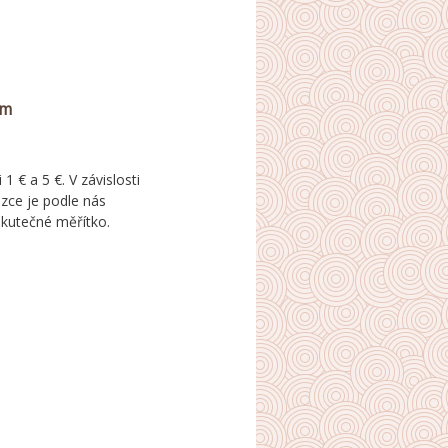
em
skutečné měřítko.