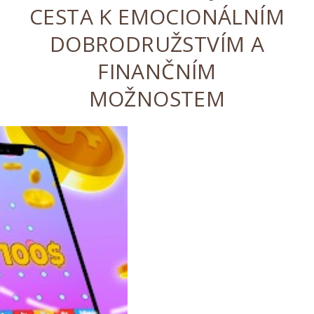
CESTA K EMOCIONÁLNÍM
DOBRODRUŽSTVÍM A
FINANČNÍM
MOŽNOSTEM