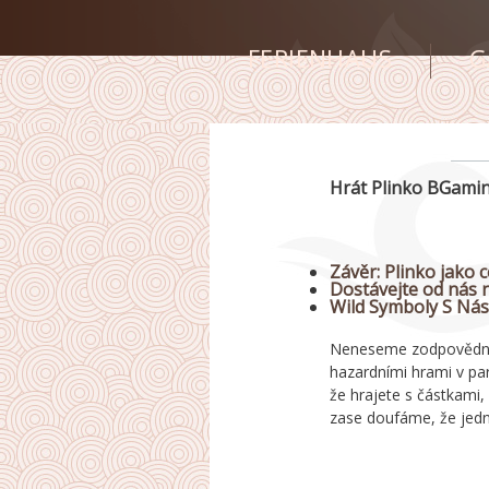
FERIENHAUS
G
Hrát Plinko BGami
Závěr: Plinko jako
Dostávejte od nás 
Wild Symboly S Nás
Neneseme zodpovědno
maximální výhru s část
hazardními hrami v par
na volatilitě, počtu
že hrajete s částkami,
zase doufáme, že je