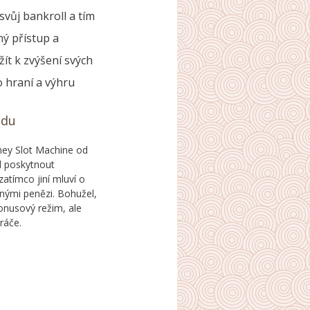
vůj bankroll a tím
ný přístup a
žít k zvýšení svých
o hraní a výhru
adu
ráče.