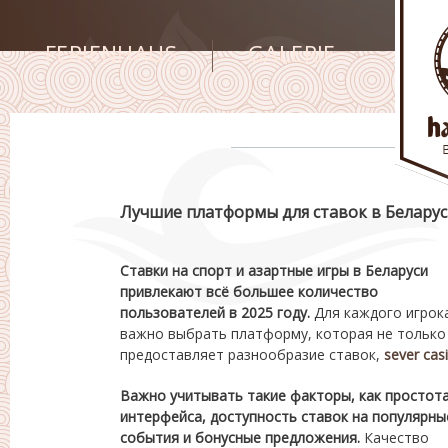
FERIENHAUS
GALERIE
Лучшие платформы для ставок в Беларус
Ставки на спорт и азартные игры в Беларуси
привлекают всё большее количество
пользователей в 2025 году.
Для каждого игрок
важно выбрать платформу, которая не только
предоставляет разнообразие ставок,
sever cas
Важно учитывать такие факторы, как простот
интерфейса, доступность ставок на популярны
события и бонусные предложения.
Качество