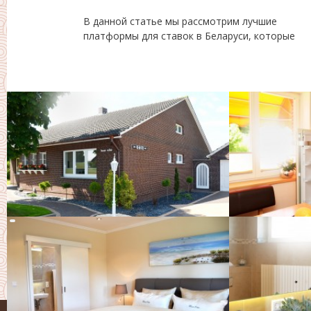
В данной статье мы рассмотрим лучшие
заслуживают доверия и предложат игрокам
платформы для ставок в Беларуси, которые