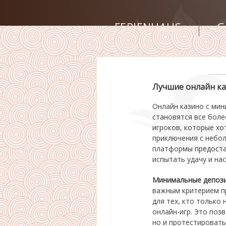
FERIENHAUS
G
Лучшие онлайн к
Онлайн казино с ми
играми без необходимо
становятся все боле
суммы денег. В 2025 
игроков, которые хо
предлагают привле
приключения с небо
платформы предост
испытать удачу и на
Минимальные депоз
важным критерием п
предлагаемых игр. 
для тех, кто только
минимальный депози
онлайн-игр. Это поз
но и протестироват