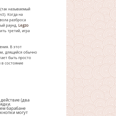
(так называемый
ct). Когда на
вола разброса
ный раунд,
Legzo
ить третий, игра
 в состояние
действие (два
ядки.
ем барабане
 кнопки могут