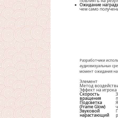
повлиять на резул
Ожидание наград
чем само получени
Разработчики испол
Стандартный цикл
аудиовизуальных сре
прерывается, созд
момент ожидания на
Элемент
Метод воздейств
Эффект на игрока
Скорость
З
вращения
п
Подсветка
Я
(Frame Glow)
ч
Звуковой
П
нарастающий
р