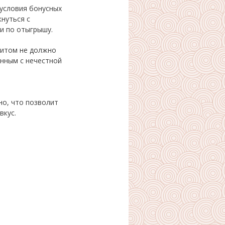
и по отыгрышу.
вкус.