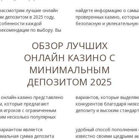
 рассмотрим лучшие онлайн
ию о самых надежных и
м депозитом в 2025 году,
, которые обеспечат вам
собенности каждой
безопасную и увлекательную 
рекомендации по выбору. Вы
ОБЗОР ЛУЧШИХ
ОНЛАЙН КАЗИНО С
МИНИМАЛЬНЫМ
ДЕПОЗИТОМ 2025
е онлайн-казино представлено
рые выделяются на фоне
, которые предлагают
я низкому минимальному
я игроков с ограниченным
депозиту и высоким стандар
им несколько популярных
вариантом является
удобный способ пополнения 
нимальная сумма депозита
ми щедрыми акциями и высоким