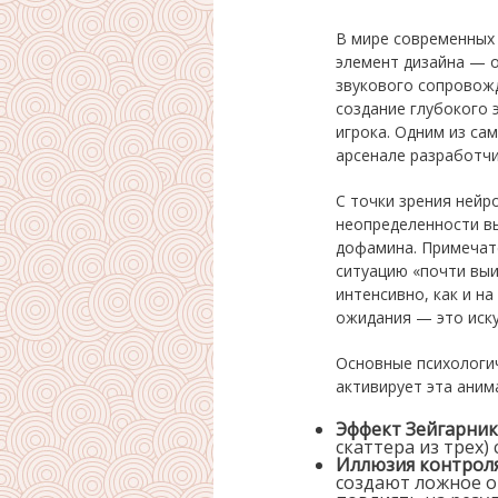
В мире современных
элемент дизайна — 
звукового сопровож
создание глубокого 
игрока. Одним из са
арсенале разработч
С точки зрения нейр
момента наивысшего
неопределенности в
короткий промежуток 
дофамина. Примечате
от 3 до 6 секунд, 
ситуацию «почти выи
интенсивно, как и н
ожидания — это иск
Основные психологич
активирует эта аним
Эффект Зейгарник
скаттера из трех)
Иллюзия контроля
создают ложное о