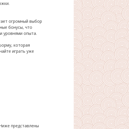
ржки.
и уровнями опыта.