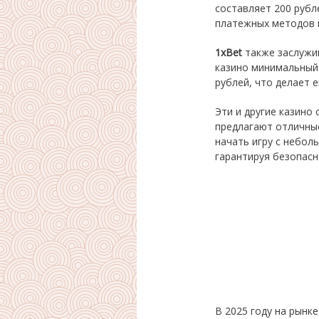
составляет 200 рубл
платежных методов 
1xBet
также заслужи
на рынке. Платформ
казино минимальный
азартных игр, а такж
рублей, что делает 
Эти и другие казино
транзакций. Выбир
предлагают отличные
подходит именно ва
начать игру с небол
гарантируя безопасн
В 2025 году на рынк
вкладывать большие сум