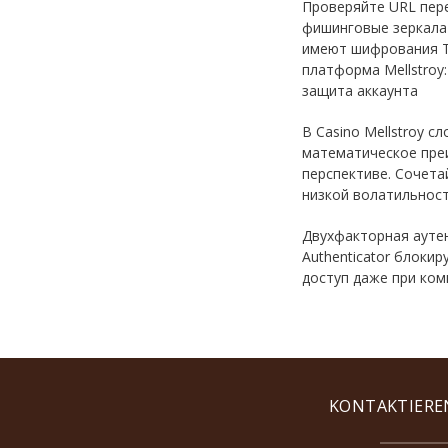
Проверяйте URL пер
фишинговые зеркала 
имеют шифрования T
платформа Mellstroy
защита аккаунта
В Casino Mellstroy 
прогресса, остав
математическое пре
автоматы для целе
перспективе. Сочета
банкролло Ключевой п
низкой волатильнос
Двухфакторная ауте
Установите лимиты де
Authenticator блоки
— функция ответстве
доступ даже при ком
KONTAKTIEREN