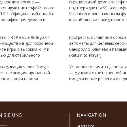
ед вводом логина —
Официальный домен платфор
копируют интерфейс, но не
подтверждается SSL-сертифи
LS 1. Официальный онлайн-
Validation и лицензионным фу
: верификация домена и
кликабельным валидатором р
слоты с RTP выше 96% дают
ляя высоковолатильные
имущество в долгосрочной
вых сессий с увеличенным
йте игры с высоким RTP и
араметр — показатель RTP
тью для стабильного
(Return to Player).
нтификация через Google
позита в личном кабинете
рует несанкционированный
нной игры предотвращает
прометации пароля.
импульсивные решения в пер
 SIE UNS
NAVIGATION
Startseite