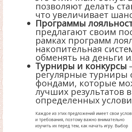
позволяют делать ста
что увеличивает шан
Программы лояльнос
предлагают своим по
рамках программ лоял
накопительная систе
обменять на деньги и
Турниры и конкурсы
–
регулярные турниры
фондами, которые мо
лучших результатов 
определенных услови
Каждое из этих предложений имеет свои услов
бонуса зависит от предпочтений игрока и ти
и требования, поэтому важно внимательно
изучить их перед тем, как начать игру. Выбор