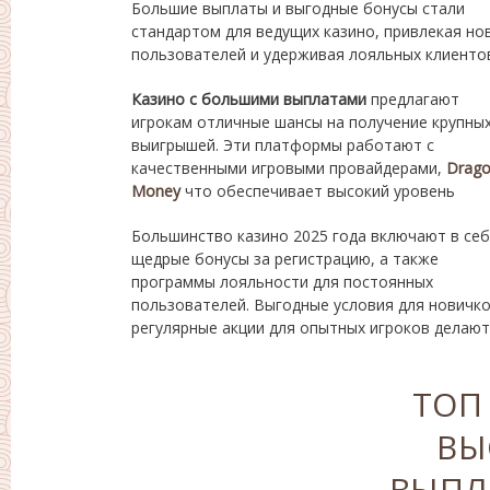
Большие выплаты и выгодные бонусы стали
как коэффициенты выплат, разнообразие
стандартом для ведущих казино, привлекая но
бонусных программ и честность в организа
пользователей и удерживая лояльных клиенто
Казино с большими выплатами
предлагают
игрокам отличные шансы на получение крупны
выигрышей. Эти платформы работают с
качественными игровыми провайдерами,
Drag
Money
что обеспечивает высокий уровень
Большинство казино 2025 года включают в се
эти казино привлекательными для всех категор
щедрые бонусы за регистрацию, а также
участников. Выбирая платформу, важно
программы лояльности для постоянных
учитывать как размер бонусов, так и условия их
пользователей. Выгодные условия для новичко
регулярные акции для опытных игроков делают
ТОП
ВЫ
ВЫПЛ