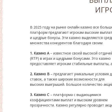
ИГР
В 2025 году на рынке онлайн казино все больш
выгодным условиям и широкому выбору игр, чт
платформ предлагают игрокам высокие выпла
позволяет пользователям получа
и щедрые бонусы. Эти казино выделяются сред
множества конкурентов благодаря своим
1. Казино A
– известное своей высокой отдаче
также бонусы на депозит, что делает процес
(RTP) в играх и щедрыми бонусами. Это казино
предоставляет игрокам стабильные выплаты, 
2. Казино B
– предлагает уникальные условия д
турниров, а также быстрые выпла
ставок, а также широкие возможности для
высоких выигрышей. Большое количество акци
3. Казино C
– платформа с выдающимися
которые позволяют получить дополнительные
коэффициентами выплат и высоким уровнем
средства для ставок и увеличивают шансы на
прозрачности. Казино регулярно проводит акц