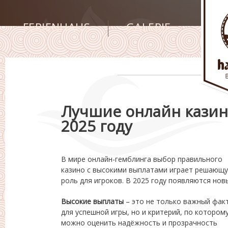
FERIENHAUS
GALERIE
Лучшие онлайн казин
2025 году
В мире онлайн-гемблинга выбор правильного
платформы и обновляются старые, и каждый
казино с высокими выплатами играет решающ
игрок стремится найти место, где коэффициен
роль для игроков. В 2025 году появляются нов
Высокие выплаты
– это не только важный фак
заманчивые бонусы и акции, однако им
для успешной игры, но и критерий, по котором
коэффициенты выплат часто являются главны
можно оценить надёжность и прозрачность