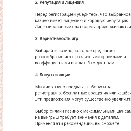
2. Репутация и лицензия
Перед регистрацией убедитесь, что выбранное
стандартов безопасности и честности, что
казино имеет лицензию и хорошую репутацию.
Лицензированные платформы придерживаются
3. Вариативность игр
Выбирайте казино, которое предлагает
возможность найти стратегии, которые
разнообразие игр с различными правилами и
максимально подходят для вашего стиля игры и
коэффициентами выплат. Это даст вам
4. Бонусы и акции
Многие казино предлагают бонусы за
ваш стартовый капитал и дать больше шансов на
регистрацию, бесплатные вращения или кэшбэк
Эти предложения могут существенно увеличит
Выбор онлайн казино с максимальными шанса
увеличить свои шансы на успех и наслаждать
на выигрыш требует внимания к деталям.
Применяя эти рекомендации, вы сможете