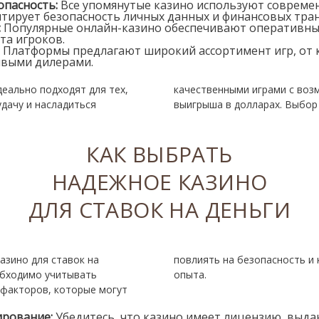
опасность:
Все упомянутые казино используют совреме
нтирует безопасность личных данных и финансовых тра
:
Популярные онлайн-казино обеспечивают оперативн
та игроков.
Платформы предлагают широкий ассортимент игр, от к
живыми дилерами.
деально подходят для тех,
грами с возможностью
удачу и насладиться
выигрыша в долларах. Выбор 
КАК ВЫБРАТЬ
НАДЕЖНОЕ КАЗИНО
ДЛЯ СТАВОК НА ДЕНЬГИ
азино для ставок на
ть и качество игрового
обходимо учитывать
опыта.
 факторов, которые могут
ирование:
Убедитесь, что казино имеет лицензию, выд