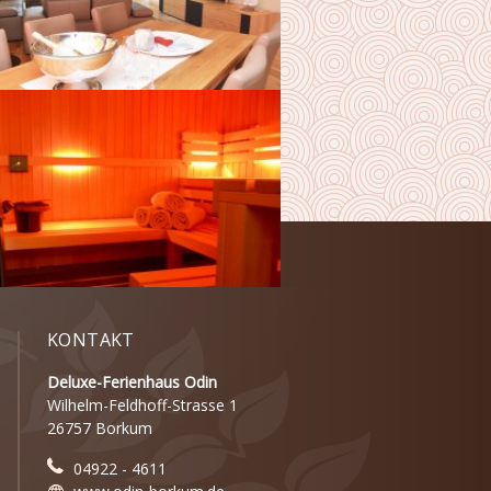
KONTAKT
Deluxe-Ferienhaus Odin
Wilhelm-Feldhoff-Strasse 1
26757 Borkum
04922 - 4611