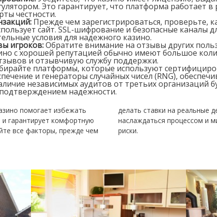
улятором. Это гарантирует, что платформа работает в 
рты честности.
нзакций:
Прежде чем зарегистрироваться, проверьте, 
пользует сайт. SSL-шифрование и безопасные каналы д
тельные условия для надежного казино.
вы игроков:
Обратите внимание на отзывы других поль
ино с хорошей репутацией обычно имеют большое кол
зывов и отзывчивую службу поддержки.
ирайте платформы, которые используют сертифицир
печение и генераторы случайных чисел (RNG), обеспе
Наличие независимых аудитов от третьих организаций б
подтверждением надежности.
азино помогает избежать
реальные деньги, чтобы
й и гарантирует комфортную
цессом и минимизировать
яйте все факторы, прежде чем
риски.