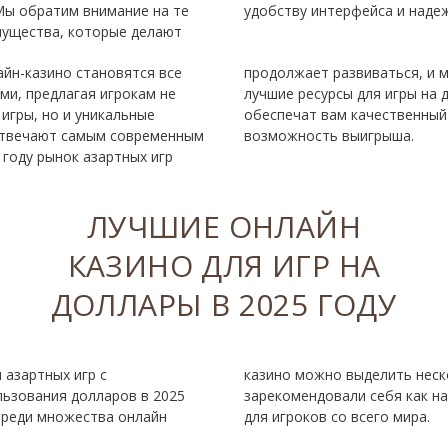
Мы обратим внимание на те
удобству интерфейса и наде
мущества, которые делают
йн-казино становятся все
аться, и мы представим
и, предлагая игрокам не
игры на доллары, которые
 игры, но и уникальные
чественный опыт и
отвечают самым современным
возможность выигрыша.
 году рынок азартных игр
ЛУЧШИЕ ОНЛАЙН
КАЗИНО ДЛЯ ИГР НА
ДОЛЛАРЫ В 2025 ГОДУ
азартных игр с
есколько, которые
ьзования долларов в 2025
бя как надежные и удобные
Среди множества онлайн
для игроков со всего мира.