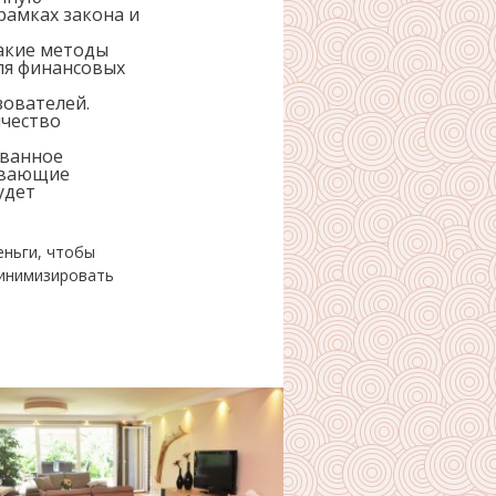
рамках закона и
какие методы
ля финансовых
зователей.
ичество
ованное
чивающие
удет