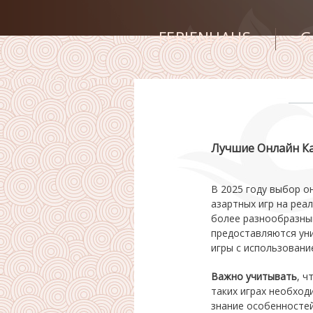
FERIENHAUS
G
Лучшие Онлайн Ка
В 2025 году выбор о
доступ к широкому спект
азартных игр на реа
на выигрыш. В эт
более разнообразны
наиболее привлекательные и
предоставляются ун
где можно насладит
игры с использовани
Важно учитывать
, ч
эти
таких играх необход
использованием до
знание особенносте
уделено качеству 