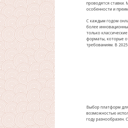
проводятся ставки. 
особенности и преи
С каждым годом онла
продолжает развив
более инновационным
лучшие ресурсы для 
только классические
обеспечат вам ка
форматы, которые 
требованиям. В 2025
Выбор платформ для 
казино можно выделить н
возможностью испол
зарекомендовали се
году разнообразен. 