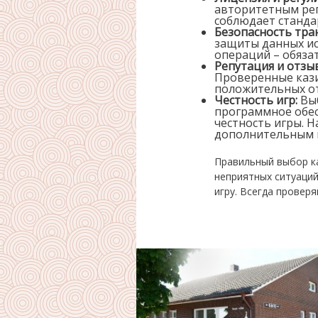
авторитетным рег
соблюдает станда
Безопасность тра
защиты данных ис
операций – обяза
Репутация и отзы
Проверенные каз
положительных от
Честность игр:
Выб
программное обес
честность игры. 
дополнительным 
Правильный выбор к
делать ставки на 
неприятных ситуаци
наслаждаться про
игру. Всегда провер