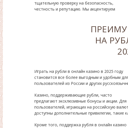
тщательную проверку на безопасность,
предоставляют качественный сервис и
честность и репутацию. Мы акцентируем
ПРЕИМУ
НА РУБ
20
Играть на рубли в онлайн казино в 2025 году
стран. Использование российской валюты
становится все более выгодным и удобным дл
позволяет избежать дополнительных расходо
пользователей из России и других русскоязыч
Казино, поддерживающие рубли, часто
специальные бонусы при пополнении счета в
предлагают эксклюзивные бонусы и акции. Для
рублях или участие в акциях, ориентированных на
пользователей, играющих на российскую валют
доступны дополнительные привилегии, такие к
Кроме того, поддержка рубля в онлайн казино
и адаптированную службу поддержки. Это