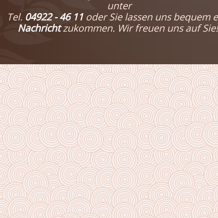
unter
Tel.
04922 - 46 11
oder Sie lassen uns bequem e
Nachricht
zukommen. Wir freuen uns auf Sie!