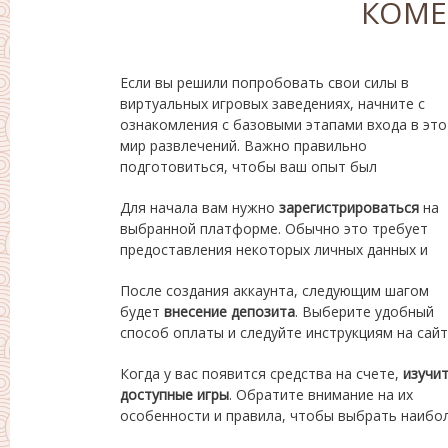
КОМЕ
Если вы решили попробовать свои силы в
максимально комфортным и безопасным.
виртуальных игровых заведениях, начните с
Следуйте пошаговой инструкции, чтобы уверенно
ознакомления с базовыми этапами входа в это
войти в игровую среду и наслаждаться всем
мир развлечений. Важно правильно
подготовиться, чтобы ваш опыт был
Для начала вам нужно
зарегистрироваться
на
создания учетной записи. Убедитесь, что вы
выбранной платформе. Обычно это требует
вводите достоверную информацию, чтобы
предоставления некоторых личных данных и
После создания аккаунта, следующим шагом
будет
внесение депозита
. Выберите удобный
различные методы, включая банковские карты и
способ оплаты и следуйте инструкциям на сай
Когда у вас появится средства на счете,
изучи
доступные игры
. Обратите внимание на их
предлагают демо-режимы, которые позволяют
особенности и правила, чтобы выбрать наибо