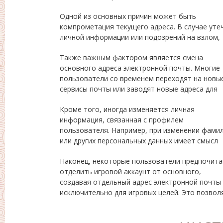
Одной из основных причин может быть
лучше всего обновить контактные данные, чтобы
компрометация текущего адреса. В случае уте
защитить свой профиль и избежать возмож
личной информации или подозрений на взлом,
Также важным фактором является смена
деловой переписки. Чтобы сохранить
основного адреса электронной почты. Многие
актуальность данных на сайте, обновление
пользователи со временем переходят на новы
сервисы почты или заводят новые адреса для
Кроме того, иногда изменяется личная
обновить контактные сведения, чтобы избежать
информация, связанная с профилем
путаницы и обеспечить корректное
пользователя. Например, при изменении фами
или других персональных данных имеет смысл
Наконец, некоторые пользователи предпочит
лучше управлять уведомлениями и упрощ
отделить игровой аккаунт от основного,
контроль над входящими сообщениями,
создавая отдельный адрес электронной почты
исключительно для игровых целей. Это позвол