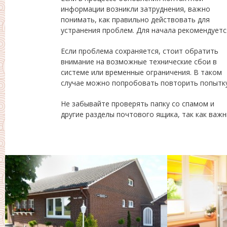
информации возникли затруднения, важно
убедиться, что они корректны. Ошибки в адресе
понимать, как правильно действовать для
могут быть одной из причин, по которой
устранения проблем. Для начала рекомендуетс
Если проблема сохраняется, стоит обратить
через некоторое время или связаться с службой
внимание на возможные технические сбои в
системе или временные ограничения. В таком
случае можно попробовать повторить попытк
Не забывайте проверять папку со спамом и
другие разделы почтового ящика, так как важ