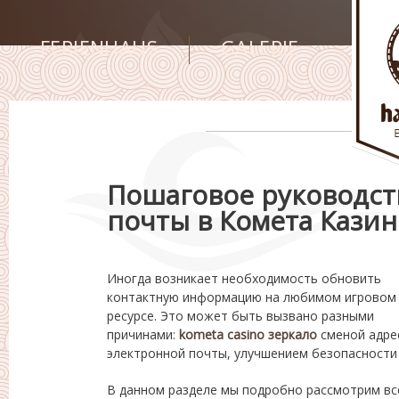
FERIENHAUS
GALERIE
Пошаговое руководст
почты в Комета Казин
Иногда возникает необходимость обновить
контактную информацию на любимом игровом
ресурсе. Это может быть вызвано разными
причинами:
kometa casino зеркало
сменой адре
электронной почты, улучшением безопасности
В данном разделе мы подробно рассмотрим вс
портале – каждое действие будет детальн