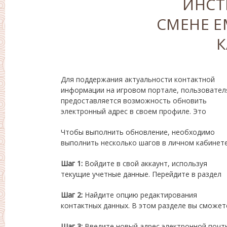
ИНСТ
СМЕНЕ E
Для поддержания актуальности контактной
помогает обеспечить получение важной
информации на игровом портале, пользовате
информации, связанной с аккаунтом
предоставляется возможность обновить
электронный адрес в своем профиле. Это
Чтобы выполнить обновление, необходимо
Важно соблюдать последовательность действий
выполнить несколько шагов в личном кабинете
Шаг 1:
Войдите в свой аккаунт, используя
настроек профиля, расположенный в меню
текущие учетные данные. Перейдите в раздел
Шаг 2:
Найдите опцию редактирования
увидеть текущий адрес и возможность его
контактных данных. В этом разделе вы сможет
Шаг 3:
Введите новый адрес электронной почт
правильности введенных данных, чтобы избеж