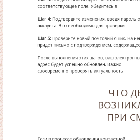
соответствующее поле. Убедитесь в
Шаг 4:
Подтвердите изменения, введя пароль 
аккаунта. Это необходимо для проверки
Шаг 5:
Проверьте новый почтовый ящик. На не
ссылку для активации изменений. Перейдите 
придет письмо с подтверждением, содержаще
После выполнения этих шагов, ваш электронн
контактных данных для поддержани
адрес будет успешно обновлен. Важно
своевременно проверять актуальность
ЧТО Д
ВОЗНИК
ПРИ С
Если в процессе обновления контактной
тщательно проверить введенные данные и