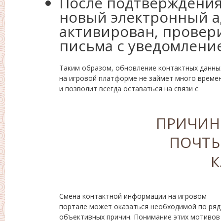
После подтверждения
новый электронный а
активирован, провер
письма с уведомлени
Таким образом, обновление контактных данны
сервисом, получать актуальную информацию 
на игровой платформе не займет много време
и позволит всегда оставаться на связи с
ПРИЧИН
ПОЧТЫ
Смена контактной информации на игровом
поможет игрокам принимать более
портале может оказаться необходимой по ряд
обоснованные решения относительно свои
объективных причин. Понимание этих мотивов