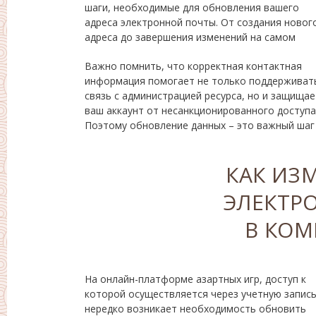
шаги, необходимые для обновления вашего
описано. Этот процесс обычно занимает всего
адреса электронной почты. От создания новог
несколько минут, и мы постараемся сделать ег
адреса до завершения изменений на самом
Важно помнить, что корректная контактная
повышению уровня вашей безопасности.
информация помогает не только поддерживат
Рассмотрим, что нужно сделать, чтобы бе
связь с администрацией ресурса, но и защищае
проблем обновить ваш адрес электронной почт
ваш аккаунт от несанкционированного доступа
Поэтому обновление данных – это важный шаг
КАК ИЗ
ЭЛЕКТР
В КОМ
На онлайн-платформе азартных игр, доступ к
доступа к старому электронному ящику и
которой осуществляется через учетную запись
заканчивая переходом на новый сервис почты
нередко возникает необходимость обновить
Рассмотрим процесс обновления контактного