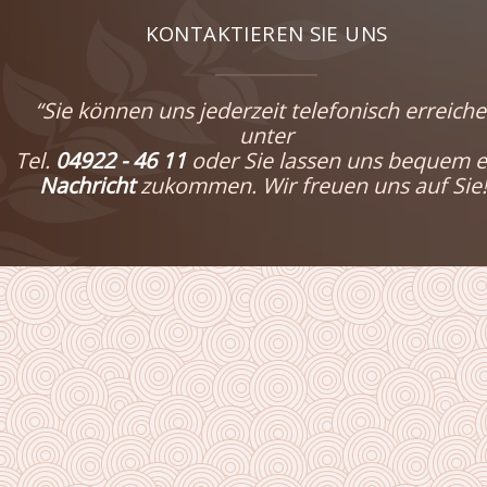
KONTAKTIEREN SIE UNS
“Sie können uns jederzeit telefonisch erreich
unter
Tel.
04922 - 46 11
oder Sie lassen uns bequem e
Nachricht
zukommen. Wir freuen uns auf Sie!